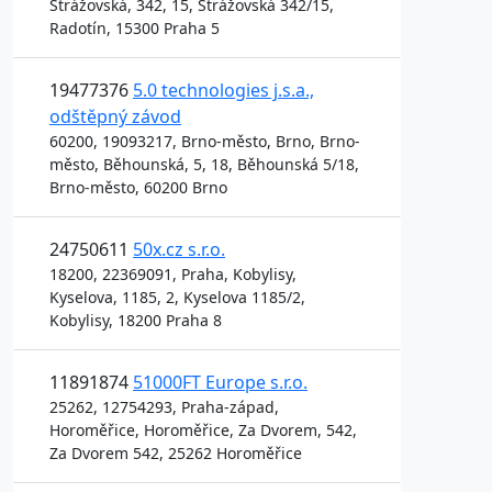
Strážovská, 342, 15, Strážovská 342/15,
Radotín, 15300 Praha 5
19477376
5.0 technologies j.s.a.,
odštěpný závod
60200, 19093217, Brno-město, Brno, Brno-
město, Běhounská, 5, 18, Běhounská 5/18,
Brno-město, 60200 Brno
24750611
50x.cz s.r.o.
18200, 22369091, Praha, Kobylisy,
Kyselova, 1185, 2, Kyselova 1185/2,
Kobylisy, 18200 Praha 8
11891874
51000FT Europe s.r.o.
25262, 12754293, Praha-západ,
Horoměřice, Horoměřice, Za Dvorem, 542,
Za Dvorem 542, 25262 Horoměřice