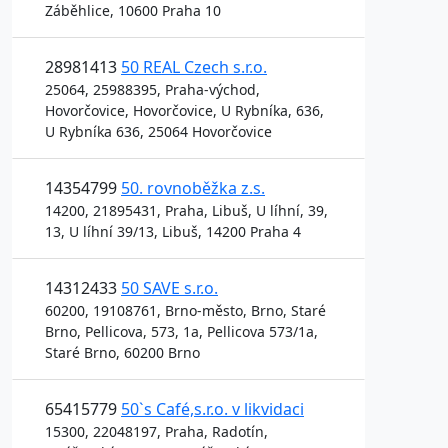
Záběhlice, 10600 Praha 10
28981413
50 REAL Czech s.r.o.
25064, 25988395, Praha-východ,
Hovorčovice, Hovorčovice, U Rybníka, 636,
U Rybníka 636, 25064 Hovorčovice
14354799
50. rovnoběžka z.s.
14200, 21895431, Praha, Libuš, U líhní, 39,
13, U líhní 39/13, Libuš, 14200 Praha 4
14312433
50 SAVE s.r.o.
60200, 19108761, Brno-město, Brno, Staré
Brno, Pellicova, 573, 1a, Pellicova 573/1a,
Staré Brno, 60200 Brno
65415779
50`s Café,s.r.o. v likvidaci
15300, 22048197, Praha, Radotín,