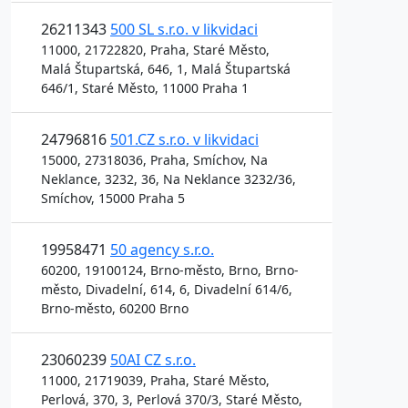
26211343
500 SL s.r.o. v likvidaci
11000, 21722820, Praha, Staré Město,
Malá Štupartská, 646, 1, Malá Štupartská
646/1, Staré Město, 11000 Praha 1
24796816
501.CZ s.r.o. v likvidaci
15000, 27318036, Praha, Smíchov, Na
Neklance, 3232, 36, Na Neklance 3232/36,
Smíchov, 15000 Praha 5
19958471
50 agency s.r.o.
60200, 19100124, Brno-město, Brno, Brno-
město, Divadelní, 614, 6, Divadelní 614/6,
Brno-město, 60200 Brno
23060239
50AI CZ s.r.o.
11000, 21719039, Praha, Staré Město,
Perlová, 370, 3, Perlová 370/3, Staré Město,