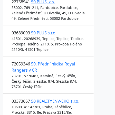
22758941
50 PLUS, z.s.
53002, 7691211, Pardubice, Pardubice,
Zelené Předměstí, U Divadla, 49, U Divadla
49, Zelené Předměstí, 53002 Pardubice
03689093
50 PLUS s.r.o.
41501, 20268939, Teplice, Teplice, Teplice,
Prokopa Holého, 2110, 5, Prokopa Holého
2110/5, 41501 Teplice
72059346
50. Přední hlídka Royal
Rangers v ČR
73701, 5770483, Karviná, Český Těšín,
Český Těšín, Slezská, 874, Slezská 874,
73701 Český Těšín
03373657
50 REALITY INV-EKO s.r.o.
10600, 41142781, Praha, Záběhlice,
Práčská, 3315, 8e, Práčská 3315/8e,