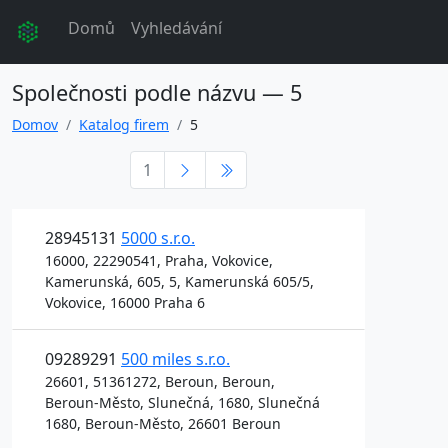
Domů
Vyhledávání
Společnosti podle názvu — 5
Domov
Katalog firem
5
1
28945131
5000 s.r.o.
16000, 22290541, Praha, Vokovice,
Kamerunská, 605, 5, Kamerunská 605/5,
Vokovice, 16000 Praha 6
09289291
500 miles s.r.o.
26601, 51361272, Beroun, Beroun,
Beroun-Město, Slunečná, 1680, Slunečná
1680, Beroun-Město, 26601 Beroun