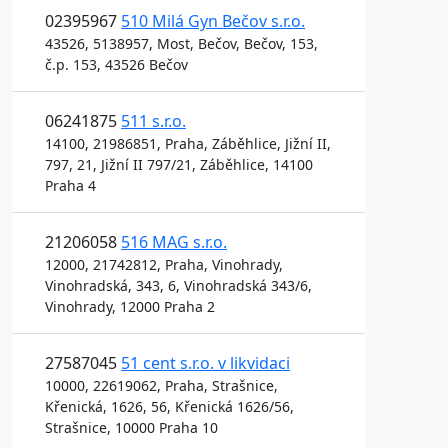
02395967
510 Milá Gyn Bečov s.r.o.
43526, 5138957, Most, Bečov, Bečov, 153,
č.p. 153, 43526 Bečov
06241875
511 s.r.o.
14100, 21986851, Praha, Záběhlice, Jižní II,
797, 21, Jižní II 797/21, Záběhlice, 14100
Praha 4
21206058
516 MAG s.r.o.
12000, 21742812, Praha, Vinohrady,
Vinohradská, 343, 6, Vinohradská 343/6,
Vinohrady, 12000 Praha 2
27587045
51 cent s.r.o. v likvidaci
10000, 22619062, Praha, Strašnice,
Křenická, 1626, 56, Křenická 1626/56,
Strašnice, 10000 Praha 10