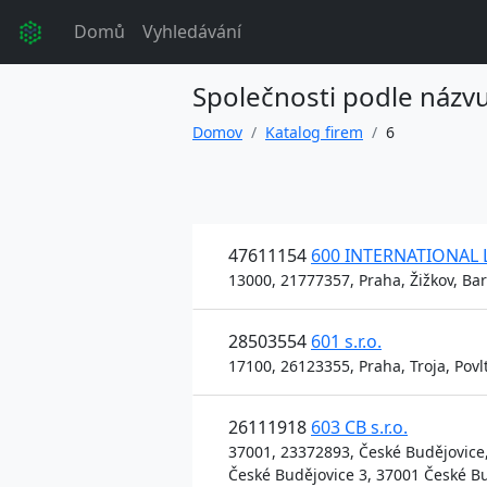
Domů
Vyhledávání
Společnosti podle názv
Domov
Katalog firem
6
47611154
600 INTERNATIONAL 
13000, 21777357, Praha, Žižkov, Ba
28503554
601 s.r.o.
17100, 26123355, Praha, Troja, Povlt
26111918
603 CB s.r.o.
37001, 23372893, České Budějovice, 
České Budějovice 3, 37001 České B