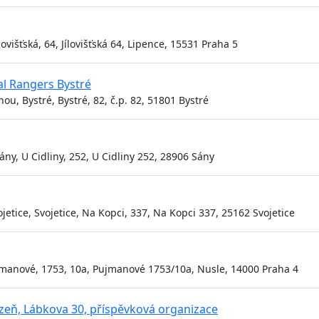
ovišťská, 64, Jílovišťská 64, Lipence, 15531 Praha 5
al Rangers Bystré
u, Bystré, Bystré, 82, č.p. 82, 51801 Bystré
ny, U Cidliny, 252, U Cidliny 252, 28906 Sány
etice, Svojetice, Na Kopci, 337, Na Kopci 337, 25162 Svojetice
jmanové, 1753, 10a, Pujmanové 1753/10a, Nusle, 14000 Praha 4
lzeň, Lábkova 30, příspěvková organizace