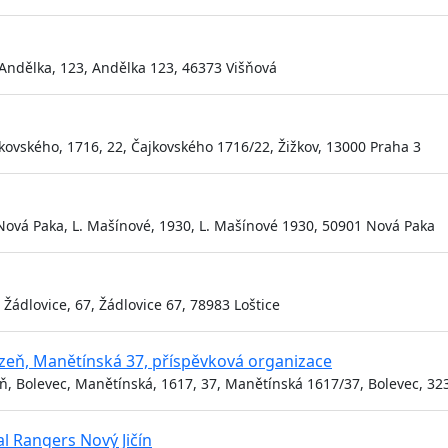
 Andělka, 123, Andělka 123, 46373 Višňová
kovského, 1716, 22, Čajkovského 1716/22, Žižkov, 13000 Praha 3
 Nová Paka, L. Mašínové, 1930, L. Mašínové 1930, 50901 Nová Paka
Žádlovice, 67, Žádlovice 67, 78983 Loštice
lzeň, Manětínská 37, příspěvková organizace
ň, Bolevec, Manětínská, 1617, 37, Manětínská 1617/37, Bolevec, 32
al Rangers Nový Jičín