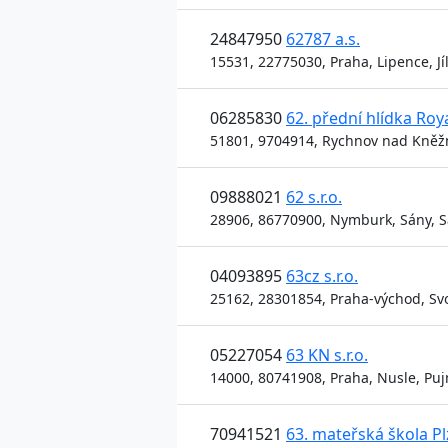
24847950
62787 a.s.
15531, 22775030, Praha, Lipence, Jíl
06285830
62. přední hlídka Roy
51801, 9704914, Rychnov nad Kněžno
09888021
62 s.r.o.
28906, 86770900, Nymburk, Sány, Sá
04093895
63cz s.r.o.
25162, 28301854, Praha-východ, Svoj
05227054
63 KN s.r.o.
14000, 80741908, Praha, Nusle, Pu
70941521
63. mateřská škola P