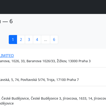
u — 6
1
2
3
4
…
6
LIMITED
ranova, 1026, 33, Baranova 1026/33, Žižkov, 13000 Praha 3
avská, 5, 74, Povltavská 5/74, Troja, 17100 Praha 7
České Budějovice, České Budějovice 3, Jírovcova, 1633, 14, Jírovco
udějovice