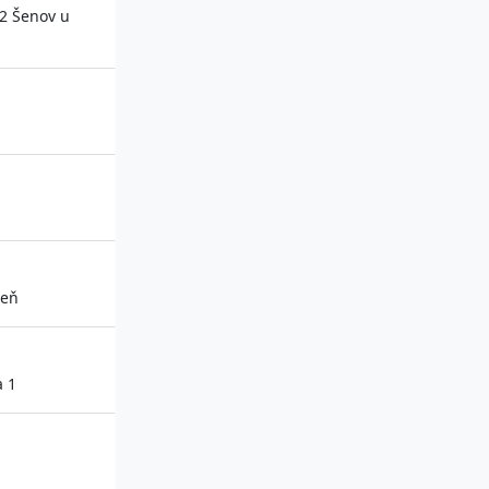
42 Šenov u
zeň
a 1