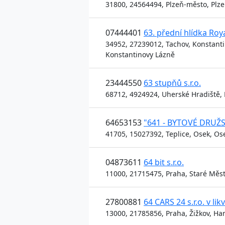
31800, 24564494, Plzeň-město, Plze
07444401
63. přední hlídka Ro
34952, 27239012, Tachov, Konstanti
Konstantinovy Lázně
23444550
63 stupňů s.r.o.
68712, 4924924, Uherské Hradiště, Bí
64653153
"641 - BYTOVÉ DRUŽ
41705, 15027392, Teplice, Osek, Os
04873611
64 bit s.r.o.
11000, 21715475, Praha, Staré Město
27800881
64 CARS 24 s.r.o. v lik
13000, 21785856, Praha, Žižkov, Har