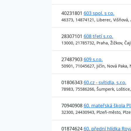
40231801
603 spol. s r.o.
46373, 14874121, Liberec, Višňová,
28307101
608 třetí s.r.o.
13000, 21785732, Praha, Žižkov, Čaj
27487903
609 s.r.o.
50901, 71045627, Jičín, Nová Paka,
01806343
60.cz - svítidla, s.r.o.
78983, 75586266, Šumperk, Loštice, 
70940908
60. mateřská škola P
32300, 24430943, Plzeň-město, Plze
01874624
60. přední hlídka Roy