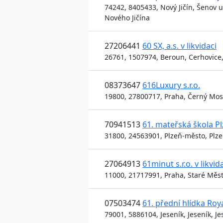
74242, 8405433, Nový Jičín, Šenov u
Nového Jičína
27206441
60 SX, a.s. v likvidaci
26761, 1507974, Beroun, Cerhovice,
08373647
616Luxury s.r.o.
19800, 27800717, Praha, Černý Most
70941513
61. mateřská škola P
31800, 24563901, Plzeň-město, Plze
27064913
61minut s.r.o. v likvid
11000, 21717991, Praha, Staré Měst
07503474
61. přední hlídka Roy
79001, 5886104, Jeseník, Jeseník, J