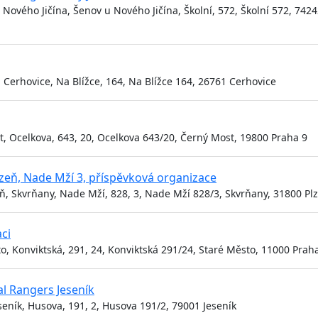
 Nového Jičína, Šenov u Nového Jičína, Školní, 572, Školní 572, 742
 Cerhovice, Na Blížce, 164, Na Blížce 164, 26761 Cerhovice
, Ocelkova, 643, 20, Ocelkova 643/20, Černý Most, 19800 Praha 9
lzeň, Nade Mží 3, příspěvková organizace
ň, Skvrňany, Nade Mží, 828, 3, Nade Mží 828/3, Skvrňany, 31800 Pl
aci
o, Konviktská, 291, 24, Konviktská 291/24, Staré Město, 11000 Prah
al Rangers Jeseník
eseník, Husova, 191, 2, Husova 191/2, 79001 Jeseník