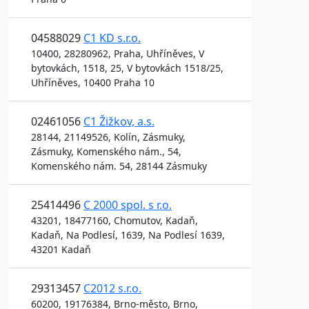
04588029
C1 KD s.r.o.
10400, 28280962, Praha, Uhříněves, V
bytovkách, 1518, 25, V bytovkách 1518/25,
Uhříněves, 10400 Praha 10
02461056
C1 Žižkov, a.s.
28144, 21149526, Kolín, Zásmuky,
Zásmuky, Komenského nám., 54,
Komenského nám. 54, 28144 Zásmuky
25414496
C 2000 spol. s r.o.
43201, 18477160, Chomutov, Kadaň,
Kadaň, Na Podlesí, 1639, Na Podlesí 1639,
43201 Kadaň
29313457
C2012 s.r.o.
60200, 19176384, Brno-město, Brno,