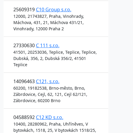
25609319
C10 Group s.r.o.
12000, 21743827, Praha, Vinohrady,
Máchova, 431, 21, Máchova 431/21,
Vinohrady, 12000 Praha 2
27330630
C 111 s.r.o.
41501, 20253036, Teplice, Teplice, Teplice,
Dubská, 356, 2, Dubská 356/2, 41501
Teplice
14096463
C121, s.r.o.
60200, 19182538, Brno-město, Brno,
Zábrdovice, Cejl, 62, 121, Cejl 62/121,
Zábrdovice, 60200 Brno
04588592
C12 KD s.r.o.
10400, 28280962, Praha, Uhříněves, V
bytovkách, 1518, 25, V bytovkách 1518/25,