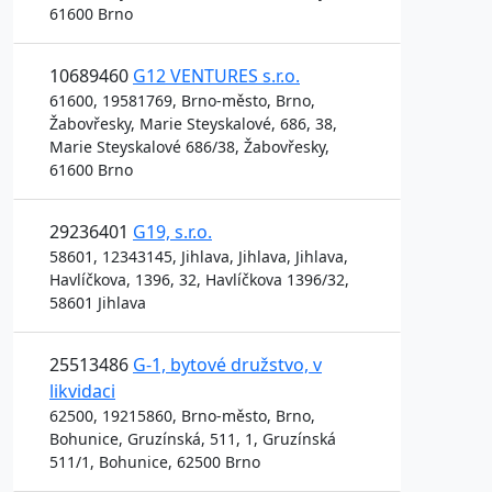
61600 Brno
10689460
G12 VENTURES s.r.o.
61600, 19581769, Brno-město, Brno,
Žabovřesky, Marie Steyskalové, 686, 38,
Marie Steyskalové 686/38, Žabovřesky,
61600 Brno
29236401
G19, s.r.o.
58601, 12343145, Jihlava, Jihlava, Jihlava,
Havlíčkova, 1396, 32, Havlíčkova 1396/32,
58601 Jihlava
25513486
G-1, bytové družstvo, v
likvidaci
62500, 19215860, Brno-město, Brno,
Bohunice, Gruzínská, 511, 1, Gruzínská
511/1, Bohunice, 62500 Brno