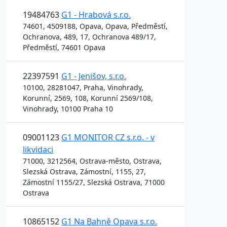
19484763
G1 - Hrabová s.r.o.
74601, 4509188, Opava, Opava, Předměstí,
Ochranova, 489, 17, Ochranova 489/17,
Předměstí, 74601 Opava
22397591
G1 - Jenišov, s.r.o.
10100, 28281047, Praha, Vinohrady,
Korunní, 2569, 108, Korunní 2569/108,
Vinohrady, 10100 Praha 10
09001123
G1 MONITOR CZ s.r.o. - v
likvidaci
71000, 3212564, Ostrava-město, Ostrava,
Slezská Ostrava, Zámostní, 1155, 27,
Zámostní 1155/27, Slezská Ostrava, 71000
Ostrava
10865152
G1 Na Bahně Opava s.r.o.