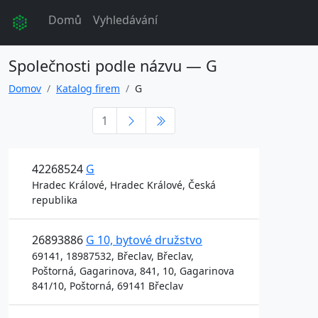
Domů
Vyhledávání
Společnosti podle názvu — G
Domov
Katalog firem
G
1
42268524
G
Hradec Králové, Hradec Králové, Česká
republika
26893886
G 10, bytové družstvo
69141, 18987532, Břeclav, Břeclav,
Poštorná, Gagarinova, 841, 10, Gagarinova
841/10, Poštorná, 69141 Břeclav