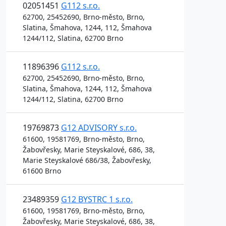
02051451
G112 s.r.o.
62700, 25452690, Brno-město, Brno,
Slatina, Šmahova, 1244, 112, Šmahova
1244/112, Slatina, 62700 Brno
11896396
G112 s.r.o.
62700, 25452690, Brno-město, Brno,
Slatina, Šmahova, 1244, 112, Šmahova
1244/112, Slatina, 62700 Brno
19769873
G12 ADVISORY s.r.o.
61600, 19581769, Brno-město, Brno,
Žabovřesky, Marie Steyskalové, 686, 38,
Marie Steyskalové 686/38, Žabovřesky,
61600 Brno
23489359
G12 BYSTRC 1 s.r.o.
61600, 19581769, Brno-město, Brno,
Žabovřesky, Marie Steyskalové, 686, 38,