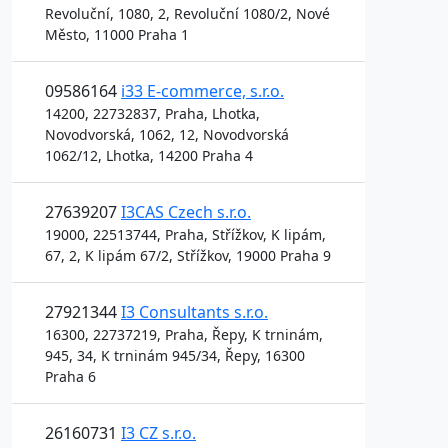
Revoluční, 1080, 2, Revoluční 1080/2, Nové
Město, 11000 Praha 1
09586164
i33 E-commerce, s.r.o.
14200, 22732837, Praha, Lhotka,
Novodvorská, 1062, 12, Novodvorská
1062/12, Lhotka, 14200 Praha 4
27639207
I3CAS Czech s.r.o.
19000, 22513744, Praha, Střížkov, K lipám,
67, 2, K lipám 67/2, Střížkov, 19000 Praha 9
27921344
I3 Consultants s.r.o.
16300, 22737219, Praha, Řepy, K trninám,
945, 34, K trninám 945/34, Řepy, 16300
Praha 6
26160731
I3 CZ s.r.o.