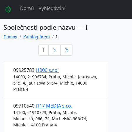
Domů
Vyhledávání
Společnosti podle názvu — I
Domov
Katalog firem
I
1
09925783
i1000 s.r.o.
14000, 21906734, Praha, Michle, Jaurisova,
515, 4, Jaurisova 515/4, Michle, 14000
Praha 4
09710540
i117 MEDIA s.r.o.
14100, 21910723, Praha, Michle,
Michelská, 966, 74, Michelská 966/74,
Michle, 14100 Praha 4