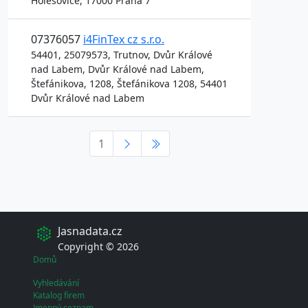
Holešovice, 17000 Praha 7
07376057
i4FinTex cz s.r.o.
54401, 25079573, Trutnov, Dvůr Králové
nad Labem, Dvůr Králové nad Labem,
Štefánikova, 1208, Štefánikova 1208, 54401
Dvůr Králové nad Labem
1
Jasnadata.cz
Copyright © 2026
Domů
Vyhledávání
Katalog firem
Jmenný seznam