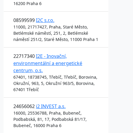
16200 Praha 6
08599599
I2C s.r.o.
11000, 21717427, Praha, Staré Město,
Betlémské náměstí, 251, 2, Betlémské
náměstí 251/2, Staré Město, 11000 Praha 1
22717340
I2E - Inovační,
environmentální a energetické
centrum, o.s.
67401, 18738745, Třebíč, Třebíč, Borovina,
Okružní, 963, 5, Okružní 963/5, Borovina,
67401 Třebíč
24656062
i2 INVEST a.s.
16000, 25536788, Praha, Bubeneč,
Podbabská, 81, 17, Podbabská 81/17,
Bubeneč, 16000 Praha 6