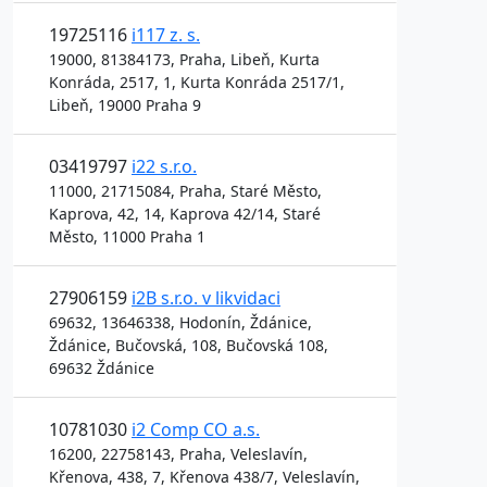
19725116
i117 z. s.
19000, 81384173, Praha, Libeň, Kurta
Konráda, 2517, 1, Kurta Konráda 2517/1,
Libeň, 19000 Praha 9
03419797
i22 s.r.o.
11000, 21715084, Praha, Staré Město,
Kaprova, 42, 14, Kaprova 42/14, Staré
Město, 11000 Praha 1
27906159
i2B s.r.o. v likvidaci
69632, 13646338, Hodonín, Ždánice,
Ždánice, Bučovská, 108, Bučovská 108,
69632 Ždánice
10781030
i2 Comp CO a.s.
16200, 22758143, Praha, Veleslavín,
Křenova, 438, 7, Křenova 438/7, Veleslavín,