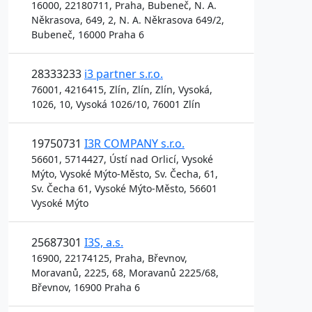
16000, 22180711, Praha, Bubeneč, N. A.
Někrasova, 649, 2, N. A. Někrasova 649/2,
Bubeneč, 16000 Praha 6
28333233
i3 partner s.r.o.
76001, 4216415, Zlín, Zlín, Zlín, Vysoká,
1026, 10, Vysoká 1026/10, 76001 Zlín
19750731
I3R COMPANY s.r.o.
56601, 5714427, Ústí nad Orlicí, Vysoké
Mýto, Vysoké Mýto-Město, Sv. Čecha, 61,
Sv. Čecha 61, Vysoké Mýto-Město, 56601
Vysoké Mýto
25687301
I3S, a.s.
16900, 22174125, Praha, Břevnov,
Moravanů, 2225, 68, Moravanů 2225/68,
Břevnov, 16900 Praha 6