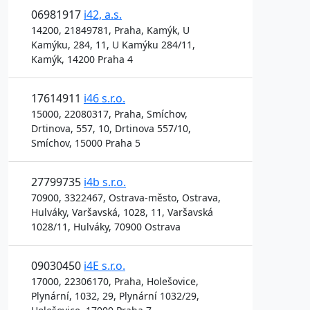
06981917
i42, a.s.
14200, 21849781, Praha, Kamýk, U
Kamýku, 284, 11, U Kamýku 284/11,
Kamýk, 14200 Praha 4
17614911
i46 s.r.o.
15000, 22080317, Praha, Smíchov,
Drtinova, 557, 10, Drtinova 557/10,
Smíchov, 15000 Praha 5
27799735
i4b s.r.o.
70900, 3322467, Ostrava-město, Ostrava,
Hulváky, Varšavská, 1028, 11, Varšavská
1028/11, Hulváky, 70900 Ostrava
09030450
i4E s.r.o.
17000, 22306170, Praha, Holešovice,
Plynární, 1032, 29, Plynární 1032/29,