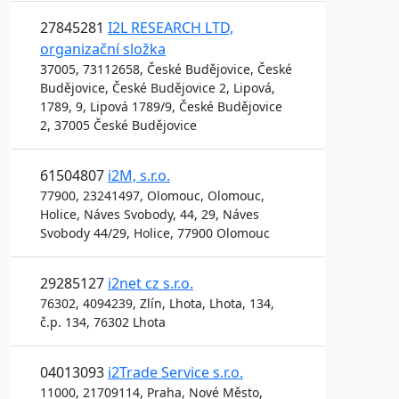
27845281
I2L RESEARCH LTD,
organizační složka
37005, 73112658, České Budějovice, České
Budějovice, České Budějovice 2, Lipová,
1789, 9, Lipová 1789/9, České Budějovice
2, 37005 České Budějovice
61504807
i2M, s.r.o.
77900, 23241497, Olomouc, Olomouc,
Holice, Náves Svobody, 44, 29, Náves
Svobody 44/29, Holice, 77900 Olomouc
29285127
i2net cz s.r.o.
76302, 4094239, Zlín, Lhota, Lhota, 134,
č.p. 134, 76302 Lhota
04013093
i2Trade Service s.r.o.
11000, 21709114, Praha, Nové Město,