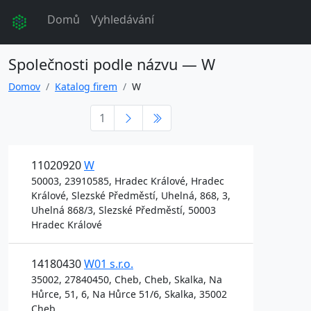
Domů
Vyhledávání
Společnosti podle názvu — W
Domov
Katalog firem
W
1
11020920
W
50003, 23910585, Hradec Králové, Hradec
Králové, Slezské Předměstí, Uhelná, 868, 3,
Uhelná 868/3, Slezské Předměstí, 50003
Hradec Králové
14180430
W01 s.r.o.
35002, 27840450, Cheb, Cheb, Skalka, Na
Hůrce, 51, 6, Na Hůrce 51/6, Skalka, 35002
Cheb