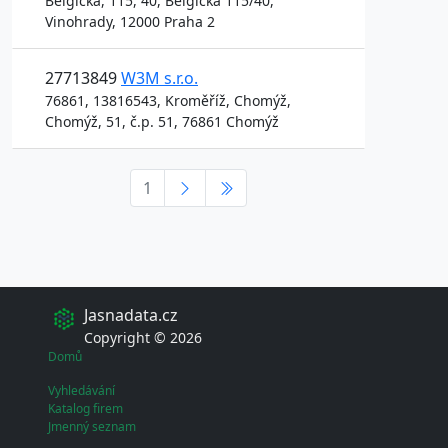
Belgická, 115, 40, Belgická 115/40,
Vinohrady, 12000 Praha 2
27713849
W3M s.r.o.
76861, 13816543, Kroměříž, Chomýž,
Chomýž, 51, č.p. 51, 76861 Chomýž
1
Jasnadata.cz
Copyright © 2026
Domů
Vyhledávání
Katalog firem
Jmenný seznam