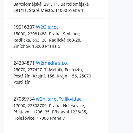
Bartolomějská, 291, 11, Bartolomějská
291/11, Staré Město, 11000 Praha 1
19916337
W2G s.r.o.
15000, 22081488, Praha, Smíchov,
Radlická, 663, 28, Radlická 663/28,
Smíchov, 15000 Praha 5
24204871
W2media s.r.o.
25070, 27742717, Mělník, Postřižín,
Postřižín, Krajní, 156, Krajní 156, 25070
Postřižín
27089754
w2n, s.r.o. "v likvidaci"
17000, 22308709, Praha, Holešovice,
Přístavní, 1236, 35, Přístavní 1236/35,
Holešovice, 17000 Praha 7