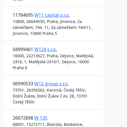
11784695
W11 capital s.r.o.
15800, 26644550, Praha, Jinonice, Za
zámečkem, 744, 11, Za zámečkem 744/11,
Jinonice, 15800 Praha 5
04999461
W124 s.r.o.
16000, 22213627, Praha, Dejvice, Matějská,
2416, 1, Matějská 2416/1, Dejvice, 16000
Praha 6
06990533
W12 group s.r.o.
73701, 26356562, Karviná, Český Těšín,
Dolní Žukov, Dolní Žukov č.ev. 28, 73701
Český Těšín
26672898
W 135
68001, 15272711, Blansko, Boskovice,