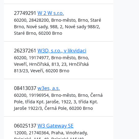
27749291
W 2 W s.r.o.
60200, 28428200, Brno-město, Brno, Staré
Brno, Nové sady, 988, 2, Nové sady 988/2,
Staré Brno, 60200 Brno
26237261
W3D, s.r.o., v likvidaci
60200, 19174977, Brno-město, Brno,
Veveří, Hrnčířská, 813, 23, Hrnčířská
813/23, Veveří, 60200 Brno
08413037
w3es, a.s.
60200, 19196954, Brno-město, Brno, Černá
Pole, třída Kpt. Jaroše, 1922, 3, třída Kpt.
Jaroše 1922/3, Černá Pole, 60200 Brno
06025137
W3 Gateway SE
12000, 21740364, Praha, Vinohrady,