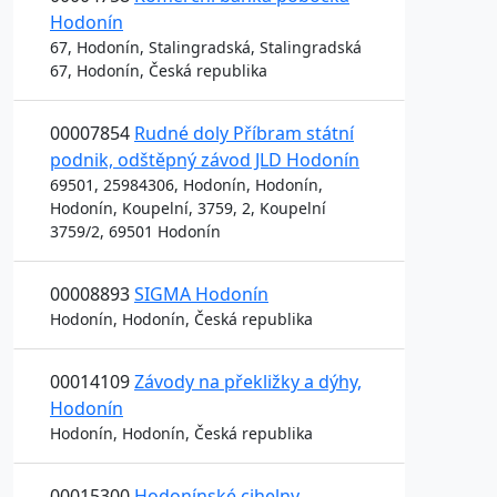
Hodonín
67, Hodonín, Stalingradská, Stalingradská
67, Hodonín, Česká republika
00007854
Rudné doly Příbram státní
podnik, odštěpný závod JLD Hodonín
69501, 25984306, Hodonín, Hodonín,
Hodonín, Koupelní, 3759, 2, Koupelní
3759/2, 69501 Hodonín
00008893
SIGMA Hodonín
Hodonín, Hodonín, Česká republika
00014109
Závody na překližky a dýhy,
Hodonín
Hodonín, Hodonín, Česká republika
00015300
Hodonínské cihelny