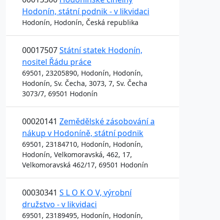
Hodonín, státní podnik - v likvidaci
Hodonín, Hodonín, Česká republika
00017507
Státní statek Hodonín,
nositel Řádu práce
69501, 23205890, Hodonín, Hodonín,
Hodonín, Sv. Čecha, 3073, 7, Sv. Čecha
3073/7, 69501 Hodonín
00020141
Zemědělské zásobování a
nákup v Hodoníně, státní podnik
69501, 23184710, Hodonín, Hodonín,
Hodonín, Velkomoravská, 462, 17,
Velkomoravská 462/17, 69501 Hodonín
00030341
S L O K O V, výrobní
družstvo - v likvidaci
69501, 23189495, Hodonín, Hodonín,