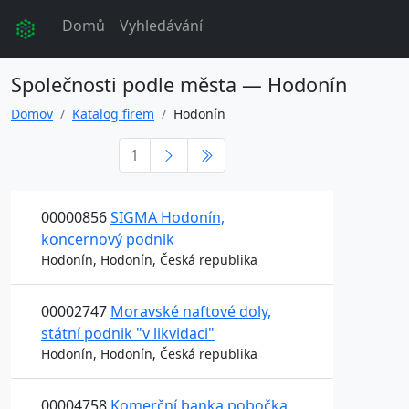
Domů
Vyhledávání
Společnosti podle města — Hodonín
Domov
Katalog firem
Hodonín
1
00000856
SIGMA Hodonín,
koncernový podnik
Hodonín, Hodonín, Česká republika
00002747
Moravské naftové doly,
státní podnik "v likvidaci"
Hodonín, Hodonín, Česká republika
00004758
Komerční banka pobočka