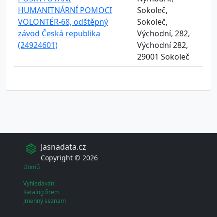
HUMANITNÁRNÍ POMOCI
Sokoleč,
VOLONTÉR-68, odštěpný
Sokoleč,
závod Česká republika
Východní, 282,
(24924601)
Východní 282,
29001 Sokoleč
Jasnadata.cz
Copyright © 2026
Domů
Vyhledávání
Katalog firem
Jmenný seznam