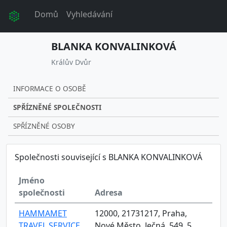
Domů
Vyhledávání
BLANKA KONVALINKOVÁ
Králův Dvůr
INFORMACE O OSOBĚ
SPŘÍZNĚNÉ SPOLEČNOSTI
SPŘÍZNĚNÉ OSOBY
Společnosti související s BLANKA KONVALINKOVÁ
Jméno
společnosti
Adresa
HAMMAMET
12000, 21731217, Praha,
TRAVEL SERVICE,
Nové Město, Ječná, 549, 5,