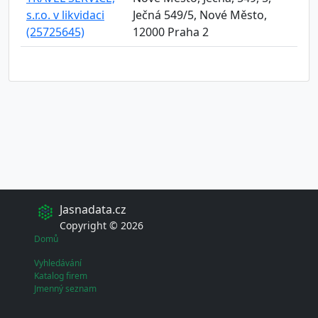
s.r.o. v likvidaci
Ječná 549/5, Nové Město,
(25725645)
12000 Praha 2
Jasnadata.cz
Copyright © 2026
Domů
Vyhledávání
Katalog firem
Jmenný seznam