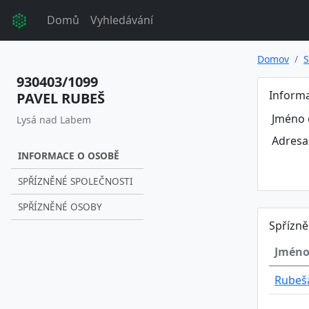
Domů
Vyhledávání
Domov
S
930403/1099
Inform
PAVEL RUBEŠ
Jméno 
Lysá nad Labem
Adresa
INFORMACE O OSOBĚ
SPŘÍZNĚNÉ SPOLEČNOSTI
SPŘÍZNĚNÉ OSOBY
Spřízně
Jméno
Rubešá