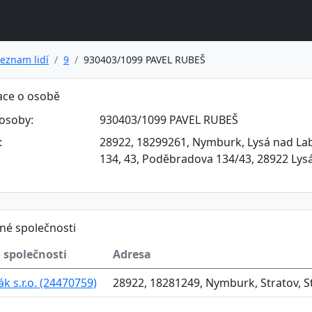
eznam lidí
9
930403/1099 PAVEL RUBEŠ
ace o osobě
osoby:
930403/1099 PAVEL RUBEŠ
:
28922, 18299261, Nymburk, Lysá nad La
134, 43, Poděbradova 134/43, 28922 Ly
né společnosti
 společnosti
Adresa
k s.r.o. (24470759)
28922, 18281249, Nymburk, Stratov, Str