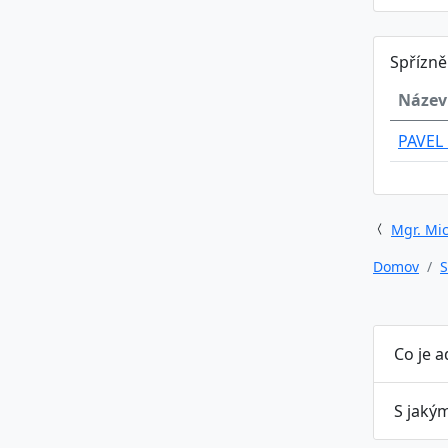
Spřízn
Název
PAVEL
Mgr. Mic
Domov
S
Co je 
S jaký