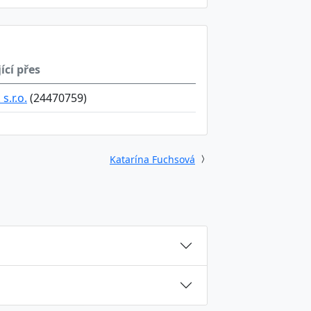
ící přes
s.r.o.
(24470759)
Katarína Fuchsová