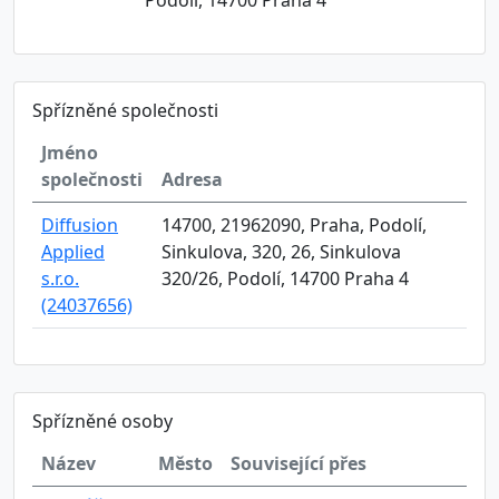
Podolí, 14700 Praha 4
Spřízněné společnosti
Jméno
společnosti
Adresa
Diffusion
14700, 21962090, Praha, Podolí,
Applied
Sinkulova, 320, 26, Sinkulova
s.r.o.
320/26, Podolí, 14700 Praha 4
(24037656)
Spřízněné osoby
Název
Město
Související přes