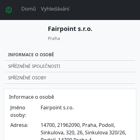
Domů
Vyhledávání
Fairpoint s.r.o.
Praha
INFORMACE O OSOBĚ
SPŘÍZNĚNÉ SPOLEČNOSTI
SPŘÍZNĚNÉ OSOBY
Informace o osobě
Jméno
Fairpoint s.r.o.
osoby:
Adresa:
14700, 21962090, Praha, Podolí,
Sinkulova, 320, 26, Sinkulova 320/26,