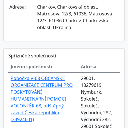
Adresa:
Charkov, Charkovská oblast,
Matrosova 12/3, 61036, Matrosova
12/3, 61036 Charkov, Charkovská
oblast, Ukrajina
Spřízněné společnosti
Jméno společnosti
Adresa
Pobočka V-68 OBČANSKÉ
29001,
ORGANIZACE CENTRUM PRO
18279619,
POSKYTOVÁNÍ
Nymburk,
HUMANITNÁRNÍ POMOCI
Sokoleč,
VOLONTÉR-68, odštěpný
Sokoleč,
závod Česká republika
Východní, 282,
(24924601)
Východní 282,
29001 Sokoleč