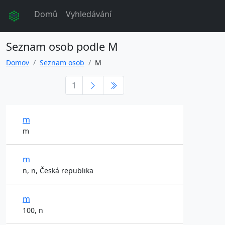
Domů
Vyhledávání
Seznam osob podle M
Domov
Seznam osob
M
1
m
m
m
n, n, Česká republika
m
100, n