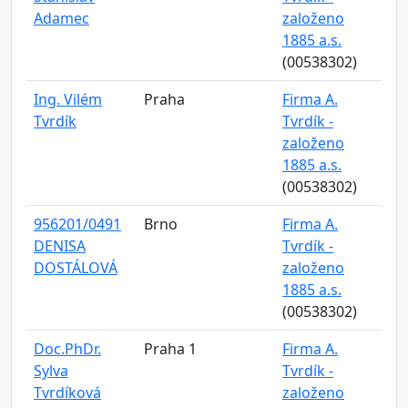
Adamec
založeno
1885 a.s.
(00538302)
Ing. Vilém
Praha
Firma A.
Tvrdík
Tvrdík -
založeno
1885 a.s.
(00538302)
956201/0491
Brno
Firma A.
DENISA
Tvrdík -
DOSTÁLOVÁ
založeno
1885 a.s.
(00538302)
Doc.PhDr.
Praha 1
Firma A.
Sylva
Tvrdík -
Tvrdíková
založeno