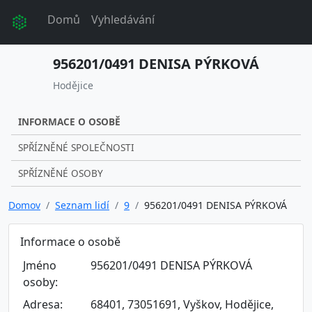
Domů
Vyhledávání
956201/0491 DENISA PÝRKOVÁ
Hodějice
INFORMACE O OSOBĚ
SPŘÍZNĚNÉ SPOLEČNOSTI
SPŘÍZNĚNÉ OSOBY
Domov
Seznam lidí
9
956201/0491 DENISA PÝRKOVÁ
Informace o osobě
Jméno
956201/0491 DENISA PÝRKOVÁ
osoby:
Adresa:
68401, 73051691, Vyškov, Hodějice,