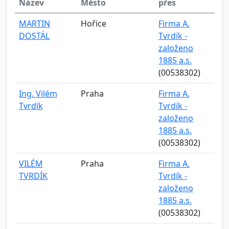
Název
Město
přes
MARTIN
Hořice
Firma A.
DOSTÁL
Tvrdík -
založeno
1885 a.s.
(00538302)
Ing. Vilém
Praha
Firma A.
Tvrdík
Tvrdík -
založeno
1885 a.s.
(00538302)
VILÉM
Praha
Firma A.
TVRDÍK
Tvrdík -
založeno
1885 a.s.
(00538302)