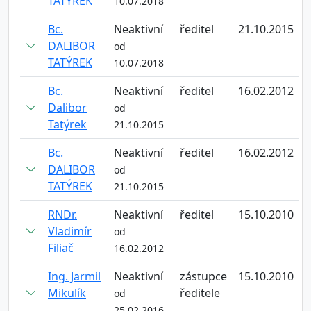
TATÝREK
10.07.2018
Bc.
Neaktivní
ředitel
21.10.2015
DALIBOR
od
TATÝREK
10.07.2018
Bc.
Neaktivní
ředitel
16.02.2012
Dalibor
od
Tatýrek
21.10.2015
Bc.
Neaktivní
ředitel
16.02.2012
DALIBOR
od
TATÝREK
21.10.2015
RNDr.
Neaktivní
ředitel
15.10.2010
Vladimír
od
Filiač
16.02.2012
Ing. Jarmil
Neaktivní
zástupce
15.10.2010
Mikulík
ředitele
od
25.02.2016