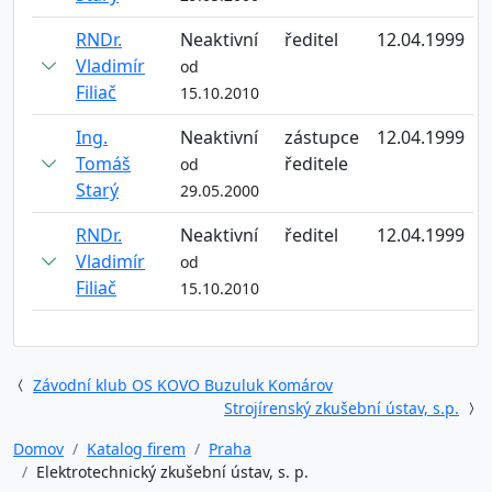
RNDr.
Neaktivní
ředitel
12.04.1999
Vladimír
od
Filiač
15.10.2010
Ing.
Neaktivní
zástupce
12.04.1999
Tomáš
ředitele
od
Starý
29.05.2000
RNDr.
Neaktivní
ředitel
12.04.1999
Vladimír
od
Filiač
15.10.2010
Závodní klub OS KOVO Buzuluk Komárov
Strojírenský zkušební ústav, s.p.
Domov
Katalog firem
Praha
Elektrotechnický zkušební ústav, s. p.