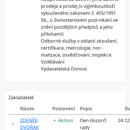
prodeje a prodej (s výjimkouzboží
vyloučeného zákonem č. 455/1991
Sb., o živnostenském pod-nikání ve
znění pozdějších předpisů a jeho
přílohami)
Odborné služby v oblasti zkoušení,
certifikace, metrologie, nor-
malizace, osvědčování, inspekce
Vzdělávání
Vydavatelská činnost
Zakladatelé
Název
Postavení
Popis
D
ZDENĚK
Aktivní
člen dozorčí
24.12
DVOŘÁK
rady