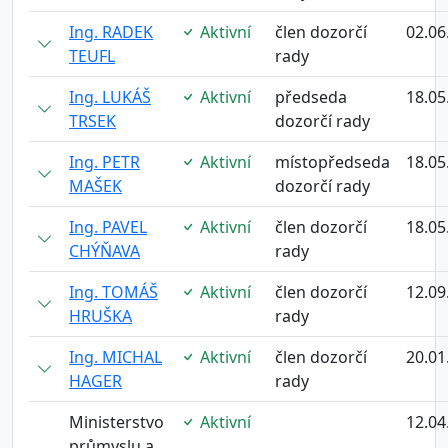
Ing. RADEK
Aktivní
člen dozorčí
02.06
TEUFL
rady
Ing. LUKÁŠ
Aktivní
předseda
18.05
TRSEK
dozorčí rady
Ing. PETR
Aktivní
místopředseda
18.05
MAŠEK
dozorčí rady
Ing. PAVEL
Aktivní
člen dozorčí
18.05
CHÝŇAVA
rady
Ing. TOMÁŠ
Aktivní
člen dozorčí
12.09
HRUŠKA
rady
Ing. MICHAL
Aktivní
člen dozorčí
20.01
HAGER
rady
Ministerstvo
Aktivní
12.04
průmyslu a