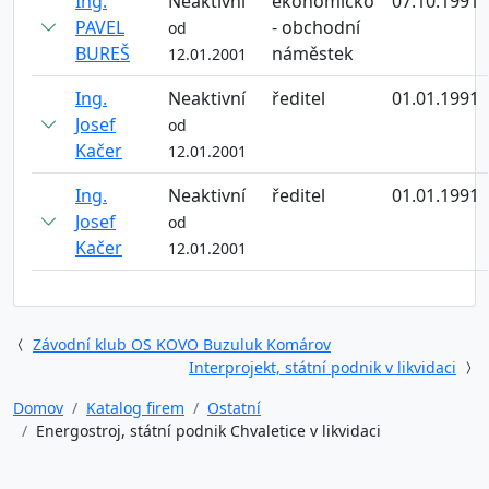
Ing.
Neaktivní
ekonomicko
07.10.1991
PAVEL
- obchodní
od
BUREŠ
náměstek
12.01.2001
Ing.
Neaktivní
ředitel
01.01.1991
Josef
od
Kačer
12.01.2001
Ing.
Neaktivní
ředitel
01.01.1991
Josef
od
Kačer
12.01.2001
Závodní klub OS KOVO Buzuluk Komárov
Interprojekt, státní podnik v likvidaci
Domov
Katalog firem
Ostatní
Energostroj, státní podnik Chvaletice v likvidaci