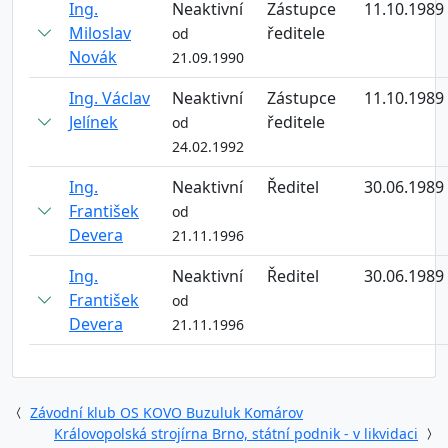
Ing.
Neaktivní
Zástupce
11.10.1989
Miloslav
ředitele
od
Novák
21.09.1990
Ing. Václav
Neaktivní
Zástupce
11.10.1989
Jelínek
ředitele
od
24.02.1992
Ing.
Neaktivní
Ředitel
30.06.1989
František
od
Devera
21.11.1996
Ing.
Neaktivní
Ředitel
30.06.1989
František
od
Devera
21.11.1996
Závodní klub OS KOVO Buzuluk Komárov
Královopolská strojírna Brno, státní podnik - v likvidaci