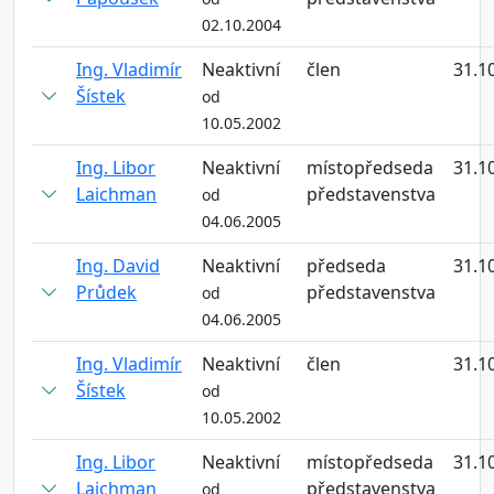
02.10.2004
Ing. Vladimír
Neaktivní
člen
31.1
Šístek
od
10.05.2002
Ing. Libor
Neaktivní
místopředseda
31.1
Laichman
představenstva
od
04.06.2005
Ing. David
Neaktivní
předseda
31.1
Průdek
představenstva
od
04.06.2005
Ing. Vladimír
Neaktivní
člen
31.1
Šístek
od
10.05.2002
Ing. Libor
Neaktivní
místopředseda
31.1
Laichman
představenstva
od