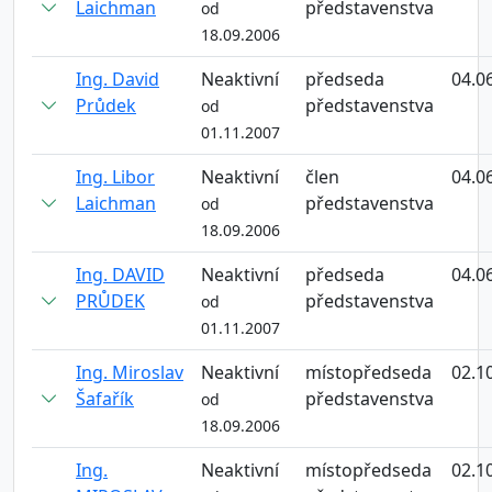
Laichman
představenstva
od
18.09.2006
Ing. David
Neaktivní
předseda
04.0
Průdek
představenstva
od
01.11.2007
Ing. Libor
Neaktivní
člen
04.0
Laichman
představenstva
od
18.09.2006
Ing. DAVID
Neaktivní
předseda
04.0
PRŮDEK
představenstva
od
01.11.2007
Ing. Miroslav
Neaktivní
místopředseda
02.1
Šafařík
představenstva
od
18.09.2006
Ing.
Neaktivní
místopředseda
02.1