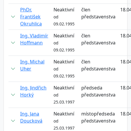
PhDr.
Neaktivní
člen
18.0
František
představenstva
od
Okruhlica
09.02.1995
Ing. Vladimír
Neaktivní
člen
18.0
Hoffmann
představenstva
od
09.02.1995
Ing. Michal
Neaktivní
člen
18.0
Uher
představenstva
od
09.02.1995
Ing. Jindřich
Neaktivní
předseda
18.0
Horký
představenstva
od
25.03.1997
Ing. Jana
Neaktivní
místopředseda
18.0
Doucková
představenstva
od
25.03.1997