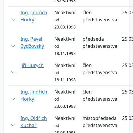
23.03.1998
Ing. Jindřich
Neaktivní
člen
25.0
Horký
představenstva
od
23.03.1998
Ing. Pavel
Neaktivní
předseda
25.0
Bydžovský
představenstva
od
18.11.1998
Jiří Hurych
Neaktivní
člen
25.0
představenstva
od
18.11.1998
Ing. Jindřich
Neaktivní
člen
25.0
Horký
představenstva
od
23.03.1998
Ing. Oldřich
Neaktivní
místopředseda
25.0
Kuchař
představenstva
od
23.03.1998