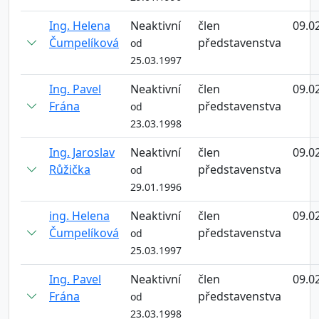
Ing. Helena
Neaktivní
člen
09.0
Čumpelíková
představenstva
od
25.03.1997
Ing. Pavel
Neaktivní
člen
09.0
Frána
představenstva
od
23.03.1998
Ing. Jaroslav
Neaktivní
člen
09.0
Růžička
představenstva
od
29.01.1996
ing. Helena
Neaktivní
člen
09.0
Čumpelíková
představenstva
od
25.03.1997
Ing. Pavel
Neaktivní
člen
09.0
Frána
představenstva
od
23.03.1998