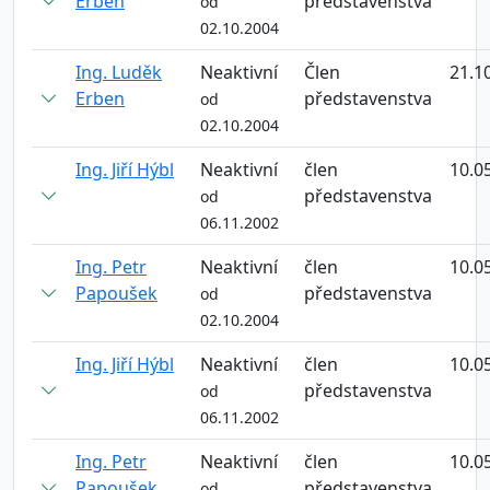
Erben
představenstva
od
02.10.2004
Ing. Luděk
Neaktivní
Člen
21.1
Erben
představenstva
od
02.10.2004
Ing. Jiří Hýbl
Neaktivní
člen
10.0
představenstva
od
06.11.2002
Ing. Petr
Neaktivní
člen
10.0
Papoušek
představenstva
od
02.10.2004
Ing. Jiří Hýbl
Neaktivní
člen
10.0
představenstva
od
06.11.2002
Ing. Petr
Neaktivní
člen
10.0
Papoušek
představenstva
od