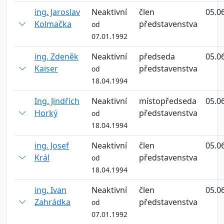
ing. Jaroslav
Neaktivní
člen
05.0
Kolmačka
představenstva
od
07.01.1992
ing. Zdeněk
Neaktivní
předseda
05.0
Kaiser
představenstva
od
18.04.1994
Ing. Jindřich
Neaktivní
místopředseda
05.0
Horký
představenstva
od
18.04.1994
ing. Josef
Neaktivní
člen
05.0
Král
představenstva
od
18.04.1994
ing. Ivan
Neaktivní
člen
05.0
Zahrádka
představenstva
od
07.01.1992