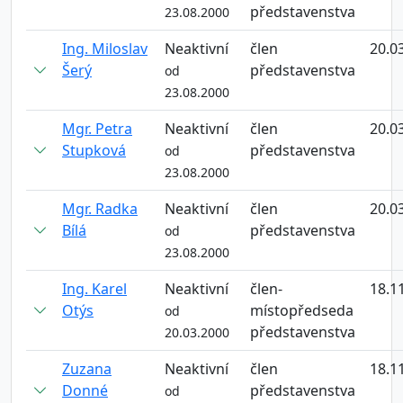
představenstva
23.08.2000
Ing. Miloslav
Neaktivní
člen
20.0
Šerý
představenstva
od
23.08.2000
Mgr. Petra
Neaktivní
člen
20.0
Stupková
představenstva
od
23.08.2000
Mgr. Radka
Neaktivní
člen
20.0
Bílá
představenstva
od
23.08.2000
Ing. Karel
Neaktivní
člen-
18.1
Otýs
místopředseda
od
představenstva
20.03.2000
Zuzana
Neaktivní
člen
18.1
Donné
představenstva
od