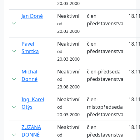
20.03.2000
Jan Doné
Neaktivní
člen
18.1
představenstva
od
20.03.2000
Pavel
Neaktivní
člen
18.1
Smrtka
představenstva
od
20.03.2000
Michal
Neaktivní
člen-předseda
18.1
Donné
představenstva
od
23.08.2000
Ing. Karel
Neaktivní
člen-
18.1
Otýs
místopředseda
od
představenstva
20.03.2000
ZUZANA
Neaktivní
člen
18.1
DONNÉ
představenstva
od