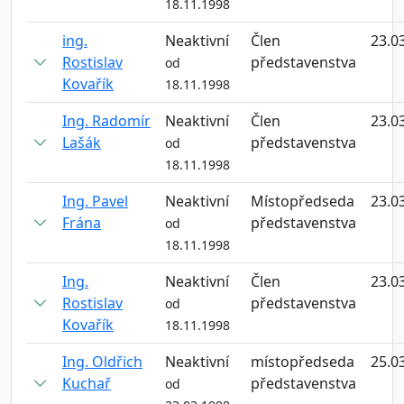
18.11.1998
ing.
Neaktivní
Člen
23.0
Rostislav
představenstva
od
Kovařík
18.11.1998
Ing. Radomír
Neaktivní
Člen
23.0
Lašák
představenstva
od
18.11.1998
Ing. Pavel
Neaktivní
Místopředseda
23.0
Frána
představenstva
od
18.11.1998
Ing.
Neaktivní
Člen
23.0
Rostislav
představenstva
od
Kovařík
18.11.1998
Ing. Oldřich
Neaktivní
místopředseda
25.0
Kuchař
představenstva
od