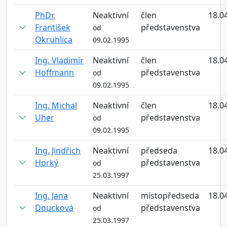
PhDr.
Neaktivní
člen
18.0
František
představenstva
od
Okruhlica
09.02.1995
Ing. Vladimír
Neaktivní
člen
18.0
Hoffmann
představenstva
od
09.02.1995
Ing. Michal
Neaktivní
člen
18.0
Uher
představenstva
od
09.02.1995
Ing. Jindřich
Neaktivní
předseda
18.0
Horký
představenstva
od
25.03.1997
Ing. Jana
Neaktivní
místopředseda
18.0
Doucková
představenstva
od
25.03.1997