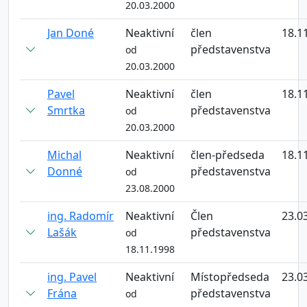
20.03.2000
Jan Doné
Neaktivní
člen
18.1
představenstva
od
20.03.2000
Pavel
Neaktivní
člen
18.1
Smrtka
představenstva
od
20.03.2000
Michal
Neaktivní
člen-předseda
18.1
Donné
představenstva
od
23.08.2000
ing. Radomír
Neaktivní
Člen
23.0
Lašák
představenstva
od
18.11.1998
ing. Pavel
Neaktivní
Místopředseda
23.0
Frána
představenstva
od