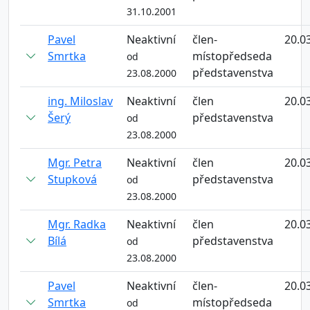
31.10.2001
Pavel
Neaktivní
člen-
20.0
Smrtka
místopředseda
od
představenstva
23.08.2000
ing. Miloslav
Neaktivní
člen
20.0
Šerý
představenstva
od
23.08.2000
Mgr. Petra
Neaktivní
člen
20.0
Stupková
představenstva
od
23.08.2000
Mgr. Radka
Neaktivní
člen
20.0
Bílá
představenstva
od
23.08.2000
Pavel
Neaktivní
člen-
20.0
Smrtka
místopředseda
od