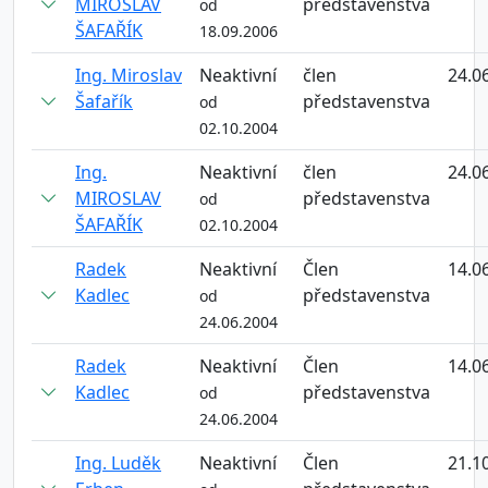
MIROSLAV
představenstva
od
ŠAFAŘÍK
18.09.2006
Ing. Miroslav
Neaktivní
člen
24.0
Šafařík
představenstva
od
02.10.2004
Ing.
Neaktivní
člen
24.0
MIROSLAV
představenstva
od
ŠAFAŘÍK
02.10.2004
Radek
Neaktivní
Člen
14.0
Kadlec
představenstva
od
24.06.2004
Radek
Neaktivní
Člen
14.0
Kadlec
představenstva
od
24.06.2004
Ing. Luděk
Neaktivní
Člen
21.1