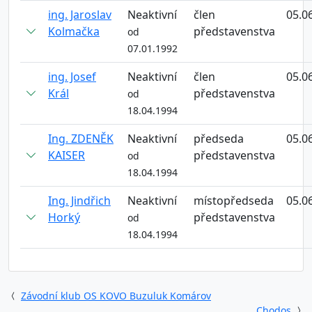
ing. Jaroslav
Neaktivní
člen
05.0
Kolmačka
představenstva
od
07.01.1992
ing. Josef
Neaktivní
člen
05.0
Král
představenstva
od
18.04.1994
Ing. ZDENĚK
Neaktivní
předseda
05.0
KAISER
představenstva
od
18.04.1994
Ing. Jindřich
Neaktivní
místopředseda
05.0
Horký
představenstva
od
18.04.1994
Závodní klub OS KOVO Buzuluk Komárov
Chodos