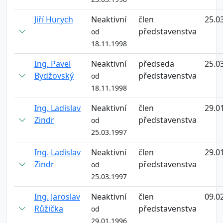
Jiří Hurych
Neaktivní
člen
25.0
představenstva
od
18.11.1998
Ing. Pavel
Neaktivní
předseda
25.0
Bydžovský
představenstva
od
18.11.1998
Ing. Ladislav
Neaktivní
člen
29.0
Zindr
představenstva
od
25.03.1997
Ing. Ladislav
Neaktivní
člen
29.0
Zindr
představenstva
od
25.03.1997
Ing. Jaroslav
Neaktivní
člen
09.0
Růžička
představenstva
od
29.01.1996