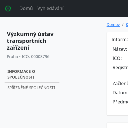
Domů
Vyhledávání
Domov
K
Výzkumný ústav
Informa
transportních
zařízení
Název:
Praha • ICO: 00008796
ICO:
Regist
INFORMACE O
SPOLEČNOSTI
Začlen
SPŘÍZNĚNÉ SPOLEČNOSTI
Datum 
Předmě