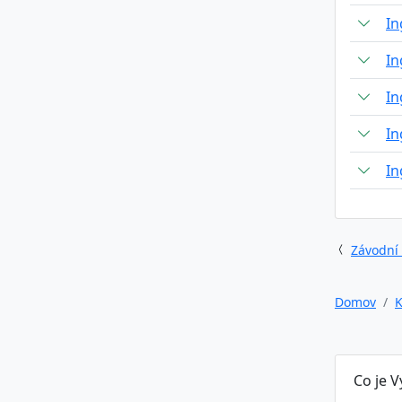
In
In
In
In
In
Závodní
Domov
K
Co je 