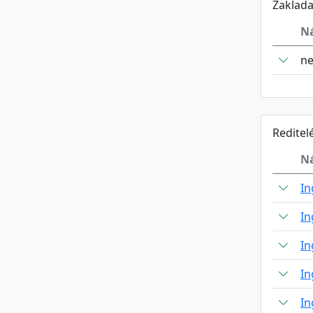
Zaklada
N
n
Reditel
N
In
In
In
In
In