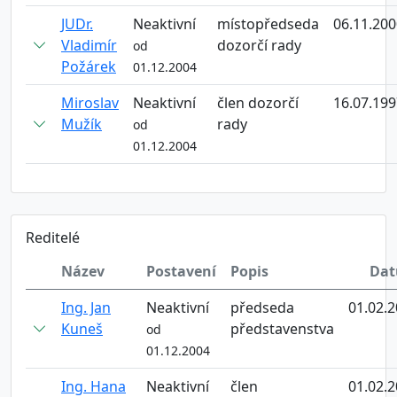
JUDr.
Neaktivní
místopředseda
06.11.200
Vladimír
dozorčí rady
od
Požárek
01.12.2004
Miroslav
Neaktivní
člen dozorčí
16.07.199
Mužík
rady
od
01.12.2004
Reditelé
Název
Postavení
Popis
Da
Ing. Jan
Neaktivní
předseda
01.02.
Kuneš
představenstva
od
01.12.2004
Ing. Hana
Neaktivní
člen
01.02.