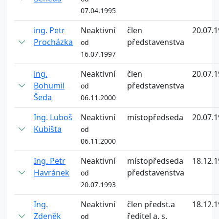
07.04.1995
ing. Petr
Neaktivní
člen
20.07.
Procházka
představenstva
od
16.07.1997
ing.
Neaktivní
člen
20.07.
Bohumil
představenstva
od
Šeda
06.11.2000
Ing. Luboš
Neaktivní
místopředseda
20.07.
Kubišta
od
06.11.2000
Ing. Petr
Neaktivní
místopředseda
18.12.
Havránek
představenstva
od
20.07.1993
Ing.
Neaktivní
člen předst.a
18.12.
Zdeněk
ředitel a. s.
od