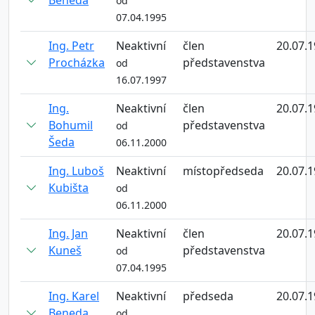
Beneda
od
07.04.1995
Ing. Petr
Neaktivní
člen
20.07.
Procházka
představenstva
od
16.07.1997
Ing.
Neaktivní
člen
20.07.
Bohumil
představenstva
od
Šeda
06.11.2000
Ing. Luboš
Neaktivní
místopředseda
20.07.
Kubišta
od
06.11.2000
Ing. Jan
Neaktivní
člen
20.07.
Kuneš
představenstva
od
07.04.1995
Ing. Karel
Neaktivní
předseda
20.07.
Beneda
od