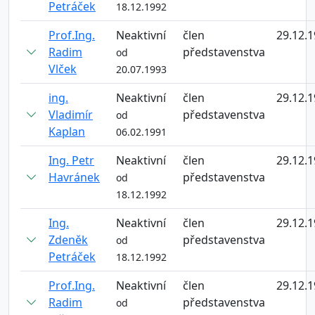
Petráček
18.12.1992
Prof.Ing.
Neaktivní
člen
29.12.
Radim
představenstva
od
Vlček
20.07.1993
ing.
Neaktivní
člen
29.12.
Vladimír
představenstva
od
Kaplan
06.02.1991
Ing. Petr
Neaktivní
člen
29.12.
Havránek
představenstva
od
18.12.1992
Ing.
Neaktivní
člen
29.12.
Zdeněk
představenstva
od
Petráček
18.12.1992
Prof.Ing.
Neaktivní
člen
29.12.
Radim
představenstva
od