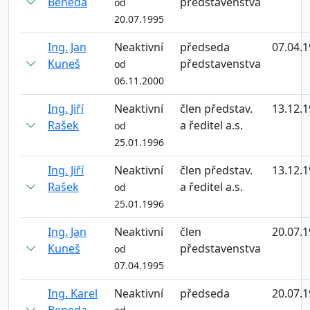
Beneda
představenstva
od
20.07.1995
Ing. Jan
Neaktivní
předseda
07.04.
Kuneš
představenstva
od
06.11.2000
Ing. Jiří
Neaktivní
člen představ.
13.12.
Rašek
a ředitel a.s.
od
25.01.1996
Ing. Jiří
Neaktivní
člen představ.
13.12.
Rašek
a ředitel a.s.
od
25.01.1996
Ing. Jan
Neaktivní
člen
20.07.
Kuneš
představenstva
od
07.04.1995
Ing. Karel
Neaktivní
předseda
20.07.