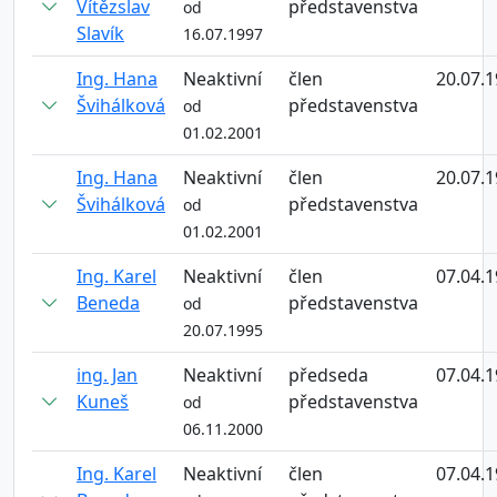
Vítězslav
představenstva
od
Slavík
16.07.1997
Ing. Hana
Neaktivní
člen
20.07.
Švihálková
představenstva
od
01.02.2001
Ing. Hana
Neaktivní
člen
20.07.
Švihálková
představenstva
od
01.02.2001
Ing. Karel
Neaktivní
člen
07.04.
Beneda
představenstva
od
20.07.1995
ing. Jan
Neaktivní
předseda
07.04.
Kuneš
představenstva
od
06.11.2000
Ing. Karel
Neaktivní
člen
07.04.