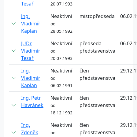
Tesař
20.07.1993
ing.
Neaktivní
místopředseda
06.02.
Vladimír
od
Kaplan
28.05.1992
JUDr.
Neaktivní
předseda
06.02.
Vladimír
představenstva
od
Tesař
20.07.1993
Ing.
Neaktivní
člen
29.12.
Vladimír
představenstva
od
Kaplan
06.02.1991
Ing. Petr
Neaktivní
člen
29.12.
Havránek
představenstva
od
18.12.1992
Ing.
Neaktivní
člen
29.12.
Zdeněk
představenstva
od