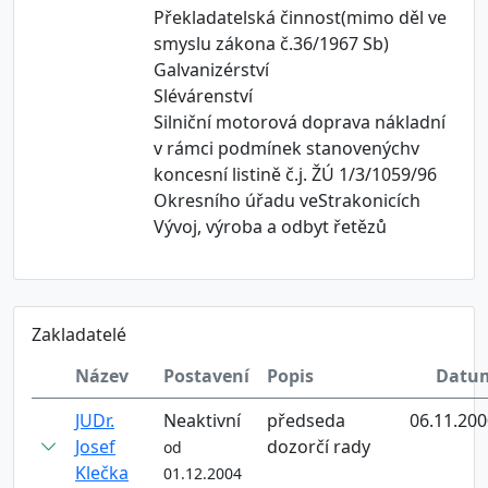
Překladatelská činnost(mimo děl ve
smyslu zákona č.36/1967 Sb)
Galvanizérství
Slévárenství
Silniční motorová doprava nákladní
v rámci podmínek stanovenýchv
koncesní listině č.j. ŽÚ 1/3/1059/96
Okresního úřadu veStrakonicích
Vývoj, výroba a odbyt řetězů
Zakladatelé
Název
Postavení
Popis
Datu
JUDr.
Neaktivní
předseda
06.11.200
Josef
dozorčí rady
od
Klečka
01.12.2004