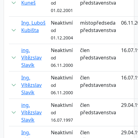
Kuneš
představenstva
od
01.02.2001
Ing. Luboš
Neaktivní
místopředseda
06.11.
Kubišta
představenstva
od
01.12.2004
ing.
Neaktivní
člen
16.07.
Vítězslav
představenstva
od
Slavík
06.11.2000
Ing.
Neaktivní
člen
16.07.
Vítězslav
představenstva
od
Slavík
06.11.2000
ing.
Neaktivní
člen
29.04.
Vítězslav
představenstva
od
Slavík
16.07.1997
Ing.
Neaktivní
člen
29.04.