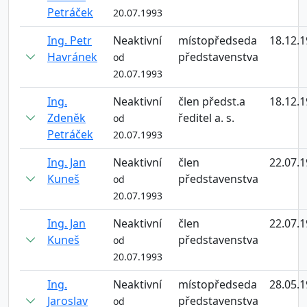
Petráček
20.07.1993
Ing. Petr
Neaktivní
místopředseda
18.12.
Havránek
představenstva
od
20.07.1993
Ing.
Neaktivní
člen předst.a
18.12.
Zdeněk
ředitel a. s.
od
Petráček
20.07.1993
Ing. Jan
Neaktivní
člen
22.07.
Kuneš
představenstva
od
20.07.1993
Ing. Jan
Neaktivní
člen
22.07.
Kuneš
představenstva
od
20.07.1993
Ing.
Neaktivní
místopředseda
28.05.
Jaroslav
představenstva
od