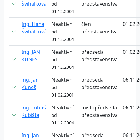
Švihálková
představenstva
od
01.12.2004
Ing. Hana
Neaktivní
člen
01.02.
Švihálková
představenstva
od
01.12.2004
Ing. JAN
Neaktivní
předseda
01.02.
KUNEŠ
představenstva
od
01.12.2004
ing. Jan
Neaktivní
předseda
06.11.
Kuneš
představenstva
od
01.02.2001
ing. Luboš
Neaktivní
místopředseda
06.11.
Kubišta
představenstva
od
01.12.2004
Ing. Jan
Neaktivní
předseda
06.11.