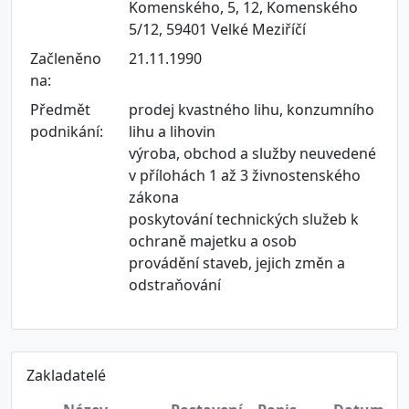
Komenského, 5, 12, Komenského
5/12, 59401 Velké Meziříčí
Začleněno
21.11.1990
na:
Předmět
prodej kvastného lihu, konzumního
podnikání:
lihu a lihovin
výroba, obchod a služby neuvedené
v přílohách 1 až 3 živnostenského
zákona
poskytování technických služeb k
ochraně majetku a osob
provádění staveb, jejich změn a
odstraňování
Zakladatelé