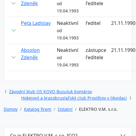
Zdeněk
ředitele
od
19.04.1993
Peťa Ladislav
Neaktivní
ředitel
21.11.1990
od
19.04.1993
Absolon
Neaktivní
zástupce
21.11.1990
Zdeněk
ředitele
od
19.04.1993
Závodní klub OS KOVO Buzuluk Komárov
Hokejový a krasobruslařský club Prostějov v likvidaci
Domov
Katalog firem
Ostatní
ELEKTRO V.M. s.r.o.
Co je ELEKTRO V.M. s.r.o. ICO?