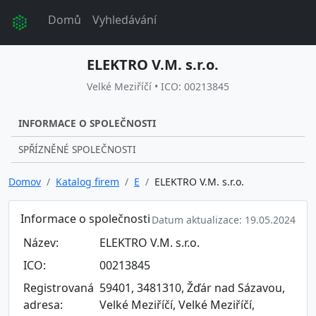
Domů
Vyhledávání
ELEKTRO V.M. s.r.o.
Velké Meziříčí • ICO: 00213845
INFORMACE O SPOLEČNOSTI
SPŘÍZNĚNÉ SPOLEČNOSTI
Domov
Katalog firem
E
ELEKTRO V.M. s.r.o.
Informace o společnosti
Datum aktualizace: 19.05.2024
Název:
ELEKTRO V.M. s.r.o.
ICO:
00213845
Registrovaná
59401, 3481310, Žďár nad Sázavou,
adresa:
Velké Meziříčí, Velké Meziříčí,