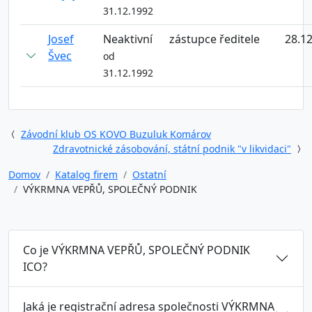
31.12.1992
Josef
Neaktivní
zástupce ředitele
28.1
Švec
od
31.12.1992
Závodní klub OS KOVO Buzuluk Komárov
Zdravotnické zásobování, státní podnik "v likvidaci"
Domov
Katalog firem
Ostatní
VÝKRMNA VEPŘŮ, SPOLEČNÝ PODNIK
Co je VÝKRMNA VEPŘŮ, SPOLEČNÝ PODNIK
ICO?
Jaká je registrační adresa společnosti VÝKRMNA