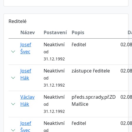
Reditelé
Název
Postavení
Popis
D
Josef
Neaktivní
ředitel
02.0
Švec
od
31.12.1992
Josef
Neaktivní
zástupce ředitele
02.0
Hák
od
31.12.1992
Václav
Neaktivní
předs.spr.rady,př.ZD
02.0
Hák
Malšice
od
31.12.1992
Josef
Neaktivní
ředitel
02.0
Švec
od