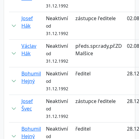
31.12.1992
Josef
Neaktivní
zástupce ředitele
02.0
Hák
od
31.12.1992
Václav
Neaktivní
předs.spr.rady,př.ZD
02.0
Hák
Malšice
od
31.12.1992
Bohumil
Neaktivní
ředitel
28.1
Hejný
od
31.12.1992
Josef
Neaktivní
zástupce ředitele
28.1
Švec
od
31.12.1992
Bohumil
Neaktivní
ředitel
28.1
Hejný
od