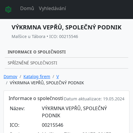
Domů
Vyhledávání
VÝKRMNA VEPŘŮ, SPOLEČNÝ PODNIK
Malšice u Tábora • ICO: 00215546
INFORMACE O SPOLEČNOSTI
SPŘÍZNĚNÉ SPOLEČNOSTI
Domov
Katalog firem
V
VÝKRMNA VEPŘŮ, SPOLEČNÝ PODNIK
Informace o společnosti
Datum aktualizace: 19.05.2024
Název:
VÝKRMNA VEPŘŮ, SPOLEČNÝ
PODNIK
ICO:
00215546