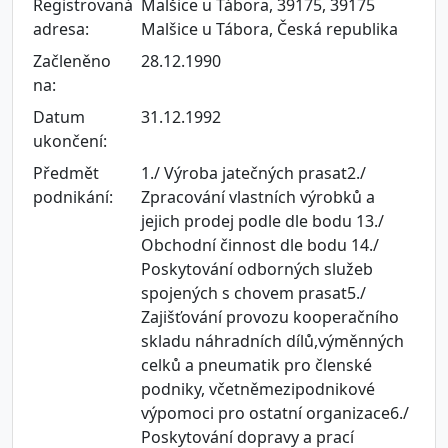
Registrovaná
Malšice u Tábora, 39175, 39175
adresa:
Malšice u Tábora, Česká republika
Začleněno
28.12.1990
na:
Datum
31.12.1992
ukončení:
Předmět
1./ Výroba jatečných prasat2./
podnikání:
Zpracování vlastních výrobků a
jejich prodej podle dle bodu 13./
Obchodní činnost dle bodu 14./
Poskytování odborných služeb
spojených s chovem prasat5./
Zajišťování provozu kooperačního
skladu náhradních dílů,výměnných
celků a pneumatik pro členské
podniky, včetněmezipodnikové
výpomoci pro ostatní organizace6./
Poskytování dopravy a prací