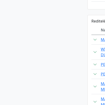
Reditel
N
M
W
D
PE
P
M
M
M
M