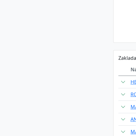
Zaklada
N
H
R
M
A
MA