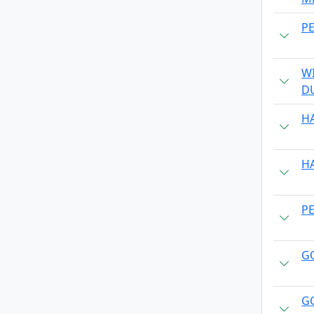
P
W
D
H
H
P
G
G