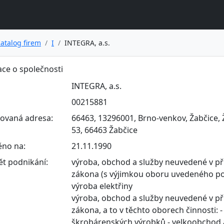
atalog firem
I
INTEGRA, a.s.
ce o společnosti
INTEGRA, a.s.
00215881
rovaná adresa:
66463, 13296001, Brno-venkov, Žabčice,
53, 66463 Žabčice
ěno na:
21.11.1990
t podnikání:
výroba, obchod a služby neuvedené v př
zákona (s výjimkou oboru uvedeného pod 
výroba elektřiny
výroba, obchod a služby neuvedené v př
zákona, a to v těchto oborech činnosti: 
škrobárenských výrobků - velkoobchod