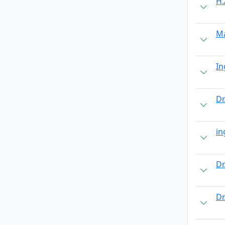
H.
Ma
In
Dr
in
Dr
Dr