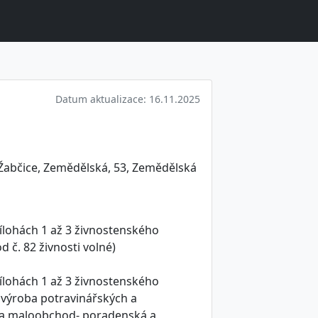
Datum aktualizace: 16.11.2025
 Žabčice, Zemědělská, 53, Zemědělská
ílohách 1 až 3 živnostenského
č. 82 živnosti volné)
ílohách 1 až 3 živnostenského
- výroba potravinářských a
 a maloobchod- poradenská a