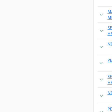
M
M
SE
H
NI
P
SE
H
NI
P