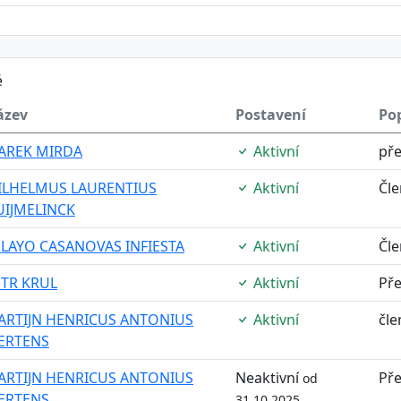
é
ázev
Postavení
Po
AREK MIRDA
Aktivní
př
ILHELMUS LAURENTIUS
Aktivní
Čle
UIJMELINCK
LAYO CASANOVAS INFIESTA
Aktivní
Čle
ETR KRUL
Aktivní
Př
ARTIJN HENRICUS ANTONIUS
Aktivní
čle
ERTENS
ARTIJN HENRICUS ANTONIUS
Neaktivní
Př
od
ERTENS
31.10.2025