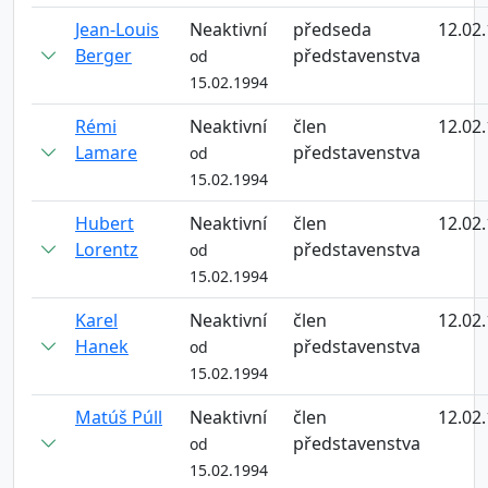
Jean-Louis
Neaktivní
předseda
12.02
Berger
představenstva
od
15.02.1994
Rémi
Neaktivní
člen
12.02
Lamare
představenstva
od
15.02.1994
Hubert
Neaktivní
člen
12.02
Lorentz
představenstva
od
15.02.1994
Karel
Neaktivní
člen
12.02
Hanek
představenstva
od
15.02.1994
Matúš Púll
Neaktivní
člen
12.02
představenstva
od
15.02.1994