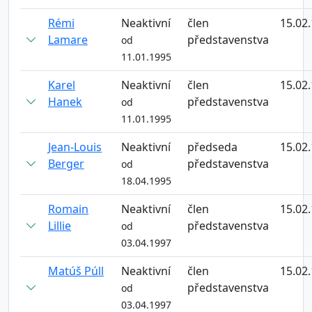
Rémi
Neaktivní
člen
15.02
Lamare
představenstva
od
11.01.1995
Karel
Neaktivní
člen
15.02
Hanek
představenstva
od
11.01.1995
Jean-Louis
Neaktivní
předseda
15.02
Berger
představenstva
od
18.04.1995
Romain
Neaktivní
člen
15.02
Lillie
představenstva
od
03.04.1997
Matúš Púll
Neaktivní
člen
15.02
představenstva
od
03.04.1997