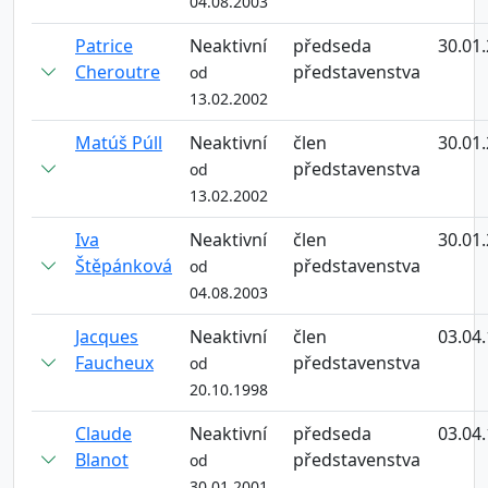
04.08.2003
Patrice
Neaktivní
předseda
30.01
Cheroutre
představenstva
od
13.02.2002
Matúš Púll
Neaktivní
člen
30.01
představenstva
od
13.02.2002
Iva
Neaktivní
člen
30.01
Štěpánková
představenstva
od
04.08.2003
Jacques
Neaktivní
člen
03.04
Faucheux
představenstva
od
20.10.1998
Claude
Neaktivní
předseda
03.04
Blanot
představenstva
od
30.01.2001