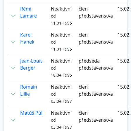
Rémi
Neaktivní
člen
15.02
Lamare
představenstva
od
11.01.1995
Karel
Neaktivní
člen
15.02
Hanek
představenstva
od
11.01.1995
Jean-Louis
Neaktivní
předseda
15.02
Berger
představenstva
od
18.04.1995
Romain
Neaktivní
člen
15.02
Lillie
představenstva
od
03.04.1997
Matúš Púll
Neaktivní
člen
15.02
představenstva
od
03.04.1997