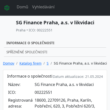
Domů
Vyhledávání
SG Finance Praha, a.s. v likvidaci
Praha • ICO: 00222551
INFORMACE O SPOLEČNOSTI
SPŘÍZNĚNÉ SPOLEČNOSTI
Domov
Katalog firem
S
SG Finance Praha, a.s. v likvidaci
Informace o společnosti
Datum aktualizace: 21.05.2024
Název:
SG Finance Praha, a.s. v likvidaci
ICO:
00222551
Registrovaná
18600, 22709126, Praha, Karlín,
adresa:
Pobřežní, 620, 3, Pobřežní 620/3,