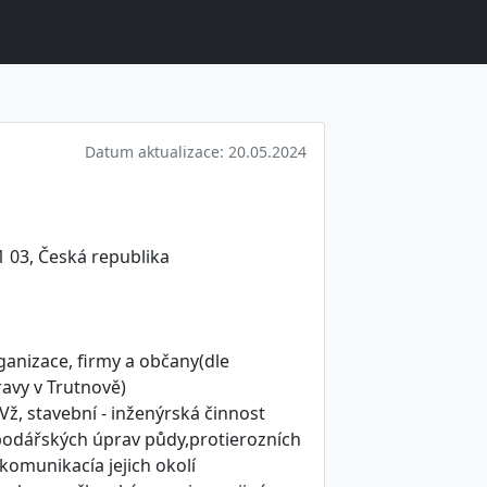
Datum aktualizace: 20.05.2024
1 03, Česká republika
ganizace, firmy a občany(dle
avy v Trutnově)
ž, stavební - inženýrská činnost
podářských úprav půdy,protierozních
 komunikacía jejich okolí