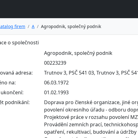
atalog firem
A
Agropodnik, společný podnik
ce o společnosti
Agropodnik, společný podnik
00223239
rovaná adresa:
Trutnov 3, PSČ 541 03, Trutnov 3, PSČ 54
ěno na:
06.03.1972
ukončení:
01.02.1993
t podnikání:
Doprava pro členské organizace, jiné or
povolení okresního úřadu - odboru dopr
Projektové práce v rozsahu povolení MZV
Provádění zemních prací, technickohos
opatření, rekultivací, budování a údržby