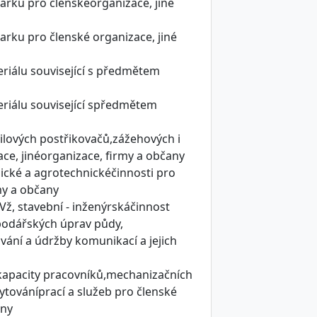
arku pro členskéorganizace, jiné
rku pro členské organizace, jiné
riálu související s předmětem
eriálu související spředmětem
ilových postřikovačů,zážehových i
ce, jinéorganizace, firmy a občany
ické a agrotechnickéčinnosti pro
my a občany
ž, stavební - inženýrskáčinnost
podářských úprav půdy,
ování a údržby komunikací a jejich
kapacity pracovníků,mechanizačních
ytováníprací a služeb pro členské
any