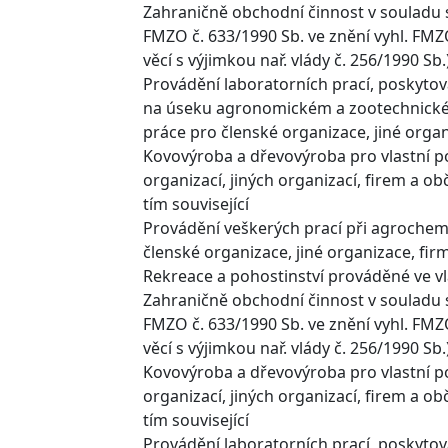
Zahraničně obchodní činnost v souladu 
FMZO č. 633/1990 Sb. ve znění vyhl. FMZ
věcí s výjimkou nař. vlády č. 256/1990 Sb.
Provádění laboratorních prací, poskyt
na úseku agronomickém a zootechnickém
práce pro členské organizace, jiné orga
Kovovýroba a dřevovýroba pro vlastní p
organizací, jiných organizací, firem a o
tím související
Provádění veškerých prací při agrochem
členské organizace, jiné organizace, fir
Rekreace a pohostinství prováděné ve vl
Zahraničně obchodní činnost v souladu 
FMZO č. 633/1990 Sb. ve znění vyhl. FMZ
věcí s výjimkou nař. vlády č. 256/1990 Sb.
Kovovýroba a dřevovýroba pro vlastní p
organizací, jiných organizací, firem a o
tím související
Provádění laboratorních prací, poskyt