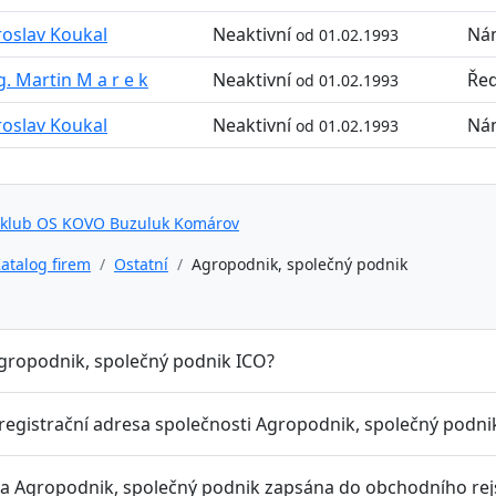
roslav Koukal
Neaktivní
Nám
od 01.02.1993
g. Martin M a r e k
Neaktivní
Řed
od 01.02.1993
roslav Koukal
Neaktivní
Nám
od 01.02.1993
 klub OS KOVO Buzuluk Komárov
atalog firem
Ostatní
Agropodnik, společný podnik
Agropodnik, společný podnik ICO?
 registrační adresa společnosti Agropodnik, společný podni
la Agropodnik, společný podnik zapsána do obchodního rej