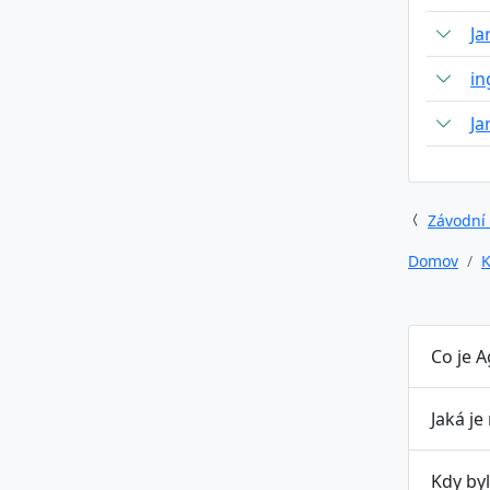
Ja
in
Ja
Závodní
Domov
K
Co je 
Jaká je
Kdy by