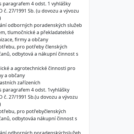
s paragrafem 4 odst. 1 vyhlášky
O č. 27/1991 Sb. (u dovozu a vývozu
)
ování odborných poradenských služeb
, tlumočnické a překladatelské
nizace, firmy a občany
otřebu, pro potřeby členských
bčanů, odbytová a nákupní činnost s
ické a agrotechnické činnosti pro
my a občany
astních zařízeních
s paragrafem 4 odst. 1vyhlášky
O č. 27/1991 Sb.(u dovozu a vývozu
)
otřebu, pro potřebyčlenských
bčanů, odbytováa nákupní činnost s
ování odborných poradenskýchslužeb