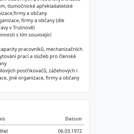
m, tlumočnické apřekladatelské
nizace,firmy a občany
ganizace, firmy a občany (dle
avy v Trutnově)
nnosti s tím související
kapacity pracovníků, mechanizačních
ytování prací a služeb pro členské
any
ilových postřikovačů, zážehových i
e, jiné organizace, firmy a občany
is
Datum
itel
06.03.1972