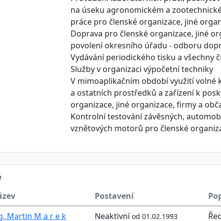
na úseku agronomickém a zootechnické
práce pro členské organizace, jiné orga
Doprava pro členské organizace, jiné or
povolení okresního úřadu - odboru dopr
Vydávání periodického tisku a všechny či
Služby v organizaci výpočetní techniky
V mimoaplikačním období využití volné 
a ostatních prostředků a zařízení k posk
organizace, jiné organizace, firmy a obč
Kontrolní testování závěsných, automob
vznětových motorů pro členské organizac
é
ázev
Postavení
Pop
g. Martin M a r e k
Neaktivní
Řed
od 01.02.1993