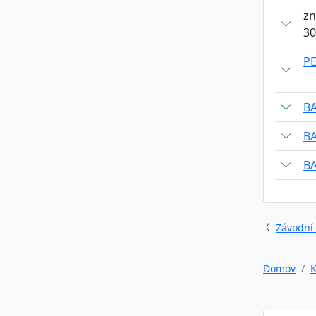
zn
30
P
B
B
B
Závodní
Domov
K