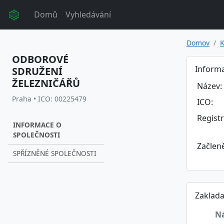
Domů
Vyhledávání
Domov
K
ODBOROVÉ
Informa
SDRUŽENÍ
ŽELEZNIČÁŘŮ
Název:
Praha • ICO: 00225479
ICO:
Regist
INFORMACE O
SPOLEČNOSTI
Začlen
SPŘÍZNĚNÉ SPOLEČNOSTI
Zaklada
N