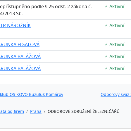
epřístupněno podle § 25 odst. 2 zákona č.
Aktivní
4/2013 Sb.
ETR NÁROŽNÍK
Aktivní
ARUNKA FIGALOVÁ
Aktivní
ARUNKA BALÁŽOVÁ
Aktivní
ARUNKA BALÁŽOVÁ
Aktivní
 klub OS KOVO Buzuluk Komárov
Odborový svaz 
atalog firem
Praha
ODBOROVÉ SDRUŽENÍ ŽELEZNIČÁŘŮ