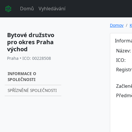
Domů
Vyhledávání
Domov
K
Bytové družstvo
Informa
pro okres Praha
východ
Název:
Praha • ICO: 00228508
ICO:
Regist
INFORMACE O
SPOLEČNOSTI
Začlen
SPŘÍZNĚNÉ SPOLEČNOSTI
Předmě