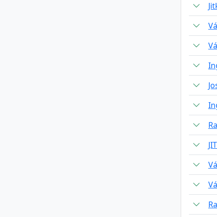
Ji
Vá
Vá
In
Jo
In
Ra
J
Vá
Vá
Ra