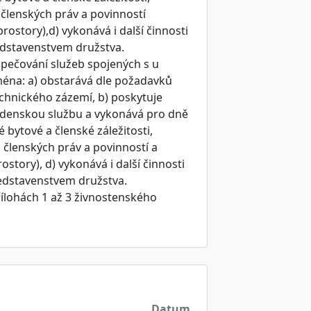
členských práv a povinností
story),d) vykonává i další činnosti
dstavenstvem družstva.
zpečování služeb spojených s u
ména: a) obstarává dle požadavků
chnického zázemí, b) poskytuje
adenskou službu a vykonává pro dně
 bytové a členské záležitosti,
členských práv a povinností a
tory), d) vykonává i další činnosti
edstavenstvem družstva.
ílohách 1 až 3 živnostenského
Datum