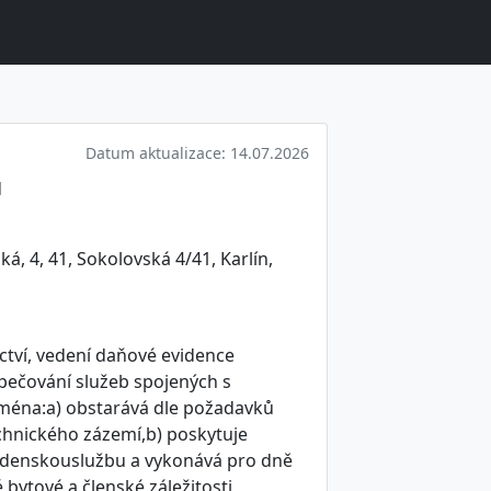
Datum aktualizace: 14.07.2026
d
á, 4, 41, Sokolovská 4/41, Karlín,
ctví, vedení daňové evidence
pečování služeb spojených s
jména:a) obstarává dle požadavků
chnického zázemí,b) poskytuje
adenskouslužbu a vykonává pro dně
 bytové a členské záležitosti,