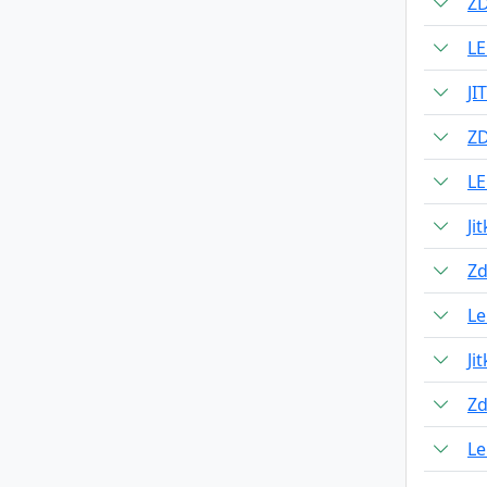
Z
L
J
Z
L
Ji
Zd
Le
Ji
Zd
Le