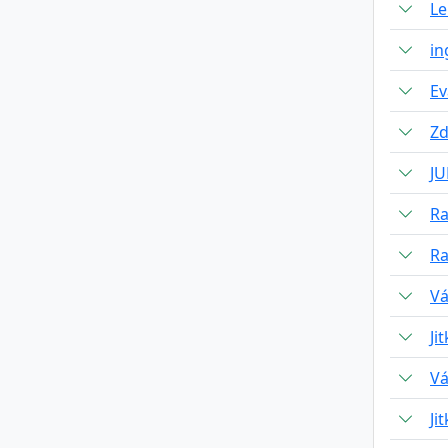
Le
in
Ev
Zd
JU
Ra
Ra
Vá
Ji
Vá
Ji