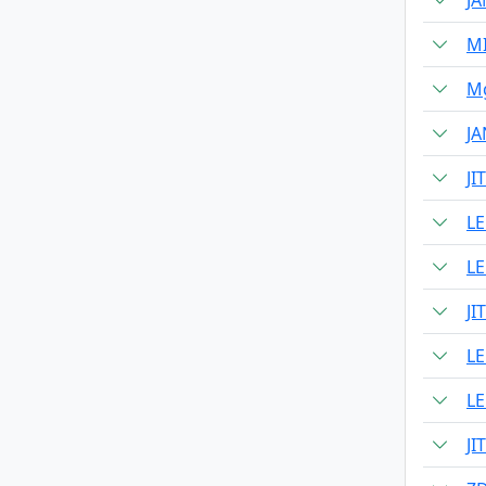
M
Mg
J
J
L
L
J
L
L
J