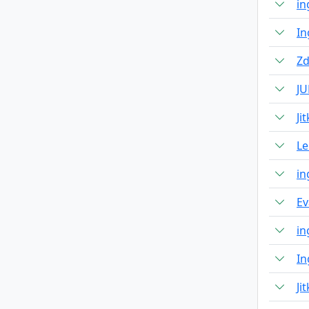
in
In
Zd
JU
Ji
Le
in
Ev
in
In
Ji