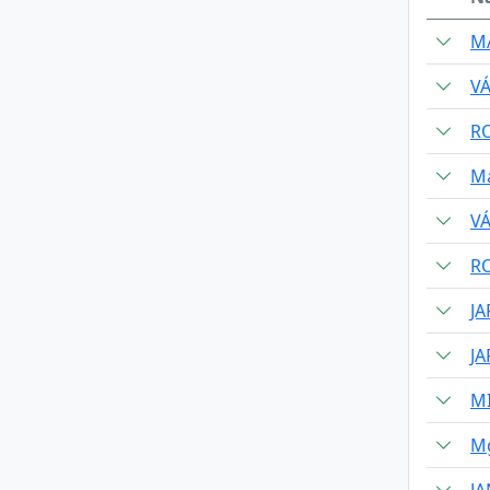
MA
V
R
Ma
V
R
JA
JA
M
Mg
J