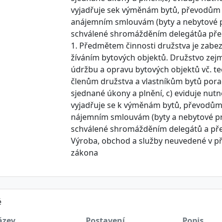
vyjadřuje sek výměnám bytů, převodům 
anájemním smlouvám (byty a nebytové pro
schválené shromážděním delegátůa pře
1. Předmětem činnosti družstva je zabe
žíváním bytových objektů. Družstvo zej
údržbu a opravu bytových objektů vč. te
členům družstva a vlastníkům bytů por
sjednané úkony a plnění, c) eviduje nutné
vyjadřuje se k výměnám bytů, převodům 
nájemním smlouvám (byty a nebytové pros
schválené shromážděním delegátů a př
Výroba, obchod a služby neuvedené v př
zákona
é
ázev
Postavení
Popis