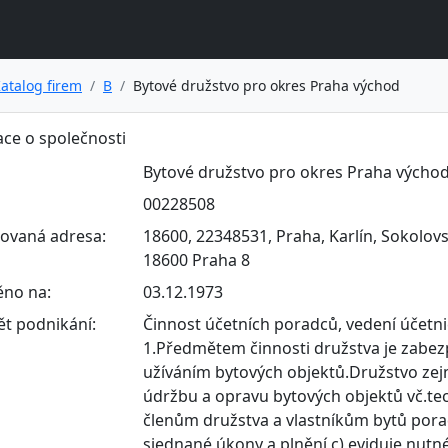
atalog firem
B
Bytové družstvo pro okres Praha východ
ce o společnosti
Bytové družstvo pro okres Praha výcho
00228508
rovaná adresa:
18600, 22348531, Praha, Karlín, Sokolovsk
18600 Praha 8
ěno na:
03.12.1973
t podnikání:
Činnost účetních poradců, vedení účetni
1.Předmětem činnosti družstva je zabez
užíváním bytových objektů.Družstvo ze
údržbu a opravu bytových objektů vč.te
členům družstva a vlastníkům bytů por
sjednané úkony a plnění,c) eviduje nutné