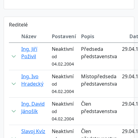
Reditelé
Název
Postavení
Popis
Da
Ing. Jiří
Neaktivní
Předseda
29.04.
Poživil
představenstva
od
04.02.2004
Ing. Ivo
Neaktivní
Místopředseda
29.04.
Hradecký
představenstva
od
04.02.2004
Ing. David
Neaktivní
Člen
29.04.
Jánošík
představenstva
od
04.02.2004
Slavoj Kvíz
Neaktivní
Člen
29.04.