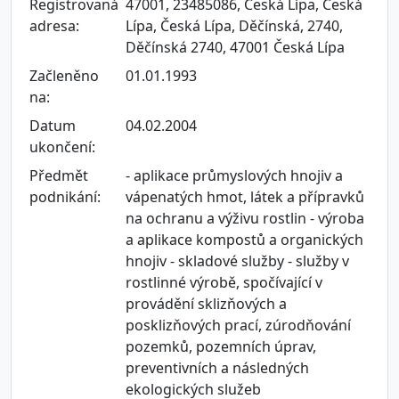
Registrovaná
47001, 23485086, Česká Lípa, Česká
adresa:
Lípa, Česká Lípa, Děčínská, 2740,
Děčínská 2740, 47001 Česká Lípa
Začleněno
01.01.1993
na:
Datum
04.02.2004
ukončení:
Předmět
- aplikace průmyslových hnojiv a
podnikání:
vápenatých hmot, látek a přípravků
na ochranu a výživu rostlin - výroba
a aplikace kompostů a organických
hnojiv - skladové služby - služby v
rostlinné výrobě, spočívající v
provádění sklizňových a
posklizňových prací, zúrodňování
pozemků, pozemních úprav,
preventivních a následných
ekologických služeb