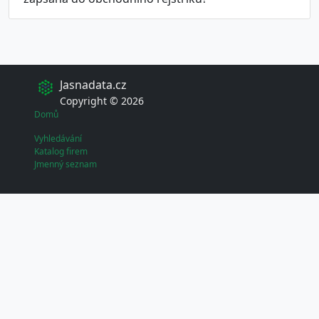
Jasnadata.cz
Copyright © 2026
Domů
Vyhledávání
Katalog firem
Jmenný seznam