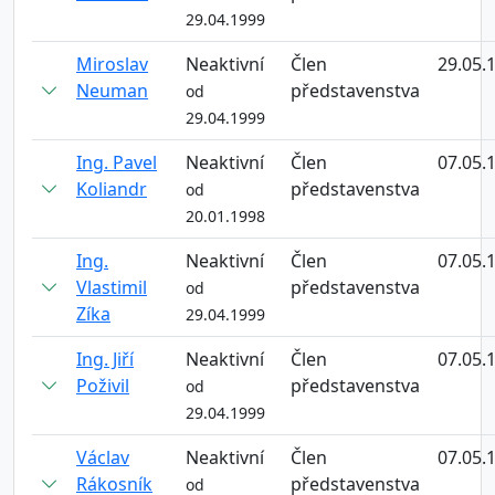
29.04.1999
Miroslav
Neaktivní
Člen
29.05.
Neuman
představenstva
od
29.04.1999
Ing. Pavel
Neaktivní
Člen
07.05.
Koliandr
představenstva
od
20.01.1998
Ing.
Neaktivní
Člen
07.05.
Vlastimil
představenstva
od
Zíka
29.04.1999
Ing. Jiří
Neaktivní
Člen
07.05.
Poživil
představenstva
od
29.04.1999
Václav
Neaktivní
Člen
07.05.
Rákosník
představenstva
od