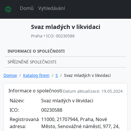
Domů
Vyhledávání
Svaz mladých v likvidaci
Praha • ICO: 00230588
INFORMACE O SPOLEČNOSTI
SPŘÍZNĚNÉ SPOLEČNOSTI
Domov
Katalog firem
S
Svaz mladých v likvidaci
Informace o společnosti
Datum aktualizace: 19.05.2024
Název:
Svaz mladých v likvidaci
ICO:
00230588
Registrovaná
11000, 21707944, Praha, Nové
adresa:
Město, Senovážné náměstí, 977, 24,