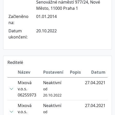
Senovážné náměstí 977/24, Nové
Město, 11000 Praha 1
Začleněno
01.01.2014
na:
Datum
20.10.2022
ukončení:
Reditelé
Název
Postavení
Popis
Datum
Mixová
Neaktivní
27.04.2021
v.o.s.
od
06255973
20.10.2022
Mixová
Neaktivní
27.04.2021
v.o.s.
od