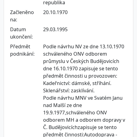
republika
Začleněno
20.10.1970
na:
Datum
29.03.1995
ukončení:
Předmět
Podle návrhu NV ze dne 13.10.1970
podnikání:
schváleného ONV odborem
průmyslu v Českých Budějovicích
dne 16.10.1970 zapisuje se tento
předmět činnosti u provozoven:
Kadeřnictví: dámské, stříhání.
Sklenářství: zasklívání.
Podle návrhu MNV ve Svatém Janu
nad Malší ze dne
19.9.1977,schváleného ONV
odborem MH a odborem dopravy v
Č. Budějovicíchzapisuje se tento
předmět činnosti:Autodoprava -