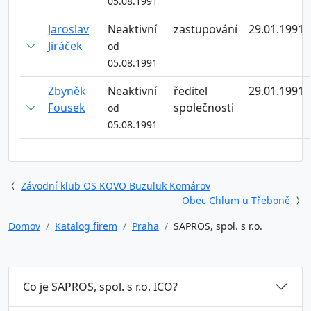
05.08.1991
Jaroslav
Neaktivní
zastupování
29.01.1991
Jiráček
od
05.08.1991
Zbyněk
Neaktivní
ředitel
29.01.1991
Fousek
společnosti
od
05.08.1991
Závodní klub OS KOVO Buzuluk Komárov
Obec Chlum u Třeboně
Domov
Katalog firem
Praha
SAPROS, spol. s r.o.
Co je SAPROS, spol. s r.o. ICO?