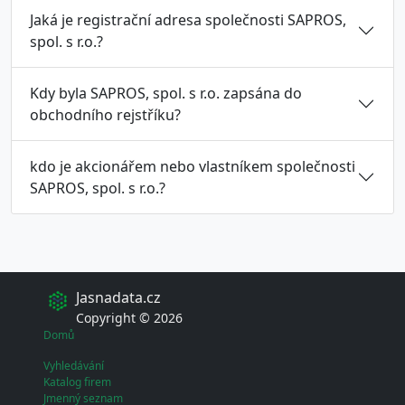
Jaká je registrační adresa společnosti SAPROS,
spol. s r.o.?
Kdy byla SAPROS, spol. s r.o. zapsána do
obchodního rejstříku?
kdo je akcionářem nebo vlastníkem společnosti
SAPROS, spol. s r.o.?
Jasnadata.cz
Copyright © 2026
Domů
Vyhledávání
Katalog firem
Jmenný seznam