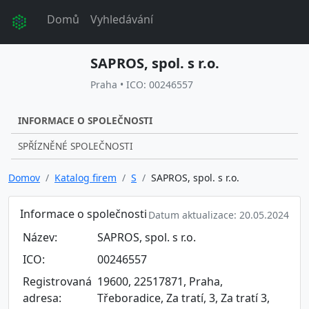
Domů
Vyhledávání
SAPROS, spol. s r.o.
Praha • ICO: 00246557
INFORMACE O SPOLEČNOSTI
SPŘÍZNĚNÉ SPOLEČNOSTI
Domov
Katalog firem
S
SAPROS, spol. s r.o.
Informace o společnosti
Datum aktualizace: 20.05.2024
Název:
SAPROS, spol. s r.o.
ICO:
00246557
Registrovaná
19600, 22517871, Praha,
adresa:
Třeboradice, Za tratí, 3, Za tratí 3,