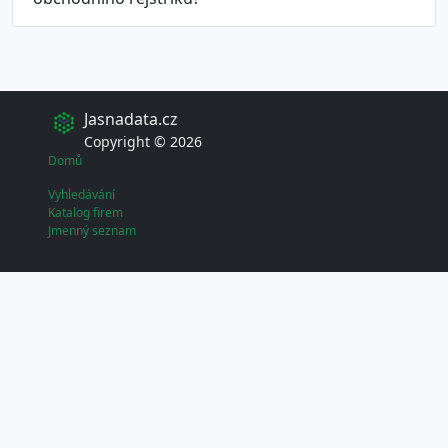
Jasnadata.cz
Copyright © 2026
Domů
Vyhledávání
Katalog firem
Jmenný seznam