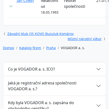
Jan Chejn
Neaktivní
ředitel
21.01.
společnosti
od
18.05.1993
Závodní klub OS KOVO Buzuluk Komárov
Místní národní výbor
Domov
Katalog firem
Praha
VOGADOR a. s.
Co je VOGADOR a. s. ICO?
Jaká je registrační adresa společnosti
VOGADOR a. s.?
Kdy byla VOGADOR a. s. zapsána do
obchodního rejstříku?