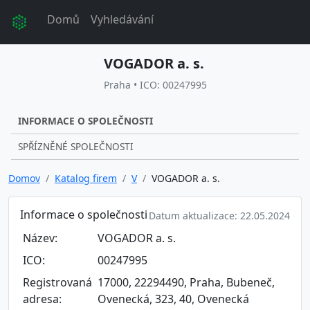
Domů
Vyhledávání
VOGADOR a. s.
Praha • ICO: 00247995
INFORMACE O SPOLEČNOSTI
SPŘÍZNĚNÉ SPOLEČNOSTI
Domov
Katalog firem
V
VOGADOR a. s.
Informace o společnosti
Datum aktualizace: 22.05.2024
Název:
VOGADOR a. s.
ICO:
00247995
Registrovaná
17000, 22294490, Praha, Bubeneč,
adresa:
Ovenecká, 323, 40, Ovenecká