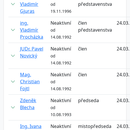
Vladimír
představenstva
od
Gjuras
19.11.1996
ing.
Neaktivní
člen
24.03
Vladimír
představenstva
od
Procházka
14.08.1992
JUDr. Pavel
Neaktivní
člen
24.03
Novický
od
14.08.1992
Mag.
Neaktivní
člen
24.03
Christian
od
Fojtl
14.08.1992
Zdeněk
Neaktivní
předseda
24.03
Blecha
od
10.08.1993
Ing. Ivana
Neaktivní
mistopředseda
24.03