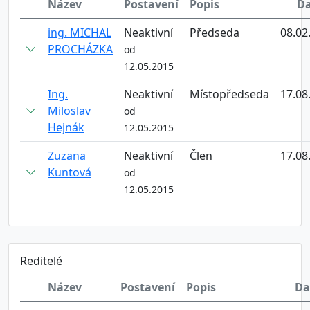
Název
Postavení
Popis
D
ing. MICHAL
Neaktivní
Předseda
08.02
PROCHÁZKA
od
12.05.2015
Ing.
Neaktivní
Místopředseda
17.08
Miloslav
od
Hejnák
12.05.2015
Zuzana
Neaktivní
Člen
17.08
Kuntová
od
12.05.2015
Reditelé
Název
Postavení
Popis
D