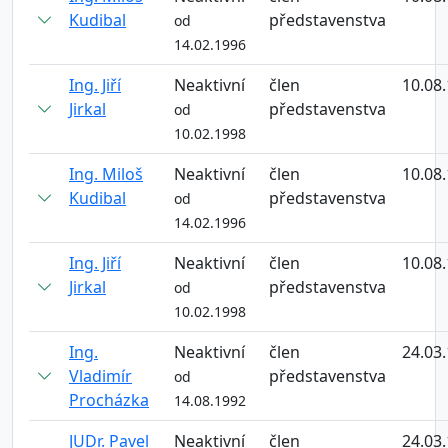
Kudibal
představenstva
od
14.02.1996
Ing. Jiří
Neaktivní
člen
10.08
Jirkal
představenstva
od
10.02.1998
Ing. Miloš
Neaktivní
člen
10.08
Kudibal
představenstva
od
14.02.1996
Ing. Jiří
Neaktivní
člen
10.08
Jirkal
představenstva
od
10.02.1998
Ing.
Neaktivní
člen
24.03
Vladimír
představenstva
od
Procházka
14.08.1992
JUDr. Pavel
Neaktivní
člen
24.03