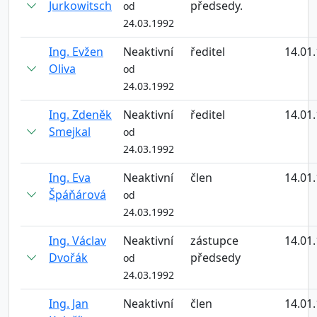
Jurkowitsch
předsedy.
od
24.03.1992
Ing. Evžen
Neaktivní
ředitel
14.01
Oliva
od
24.03.1992
Ing. Zdeněk
Neaktivní
ředitel
14.01
Smejkal
od
24.03.1992
Ing. Eva
Neaktivní
člen
14.01
Špáňárová
od
24.03.1992
Ing. Václav
Neaktivní
zástupce
14.01
Dvořák
předsedy
od
24.03.1992
Ing. Jan
Neaktivní
člen
14.01