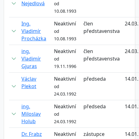
Nejedlová
od
10.08.1993
Ing.
Neaktivní
člen
24.03
Vladimír
představenstva
od
Procházka
10.08.1993
ing.
Neaktivní
člen
24.03
Vladimír
představenstva
od
Gjuras
19.11.1996
Václav
Neaktivní
předseda
14.01
Plekot
od
24.03.1992
ing.
Neaktivní
předseda
14.01
Miloslav
od
Holub
24.03.1992
Dr. Frabz
Neaktivní
zástupce
14.01