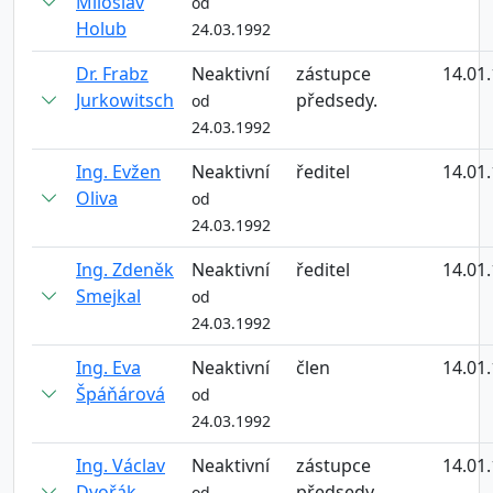
Miloslav
od
Holub
24.03.1992
Dr. Frabz
Neaktivní
zástupce
14.01
Jurkowitsch
předsedy.
od
24.03.1992
Ing. Evžen
Neaktivní
ředitel
14.01
Oliva
od
24.03.1992
Ing. Zdeněk
Neaktivní
ředitel
14.01
Smejkal
od
24.03.1992
Ing. Eva
Neaktivní
člen
14.01
Špáňárová
od
24.03.1992
Ing. Václav
Neaktivní
zástupce
14.01
Dvořák
předsedy
od