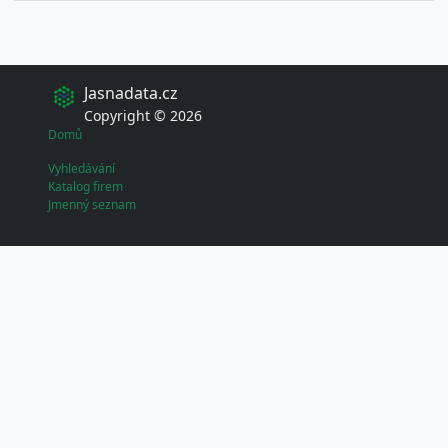
Jasnadata.cz
Copyright © 2026
Domů
Vyhledávání
Katalog firem
Jmenný seznam