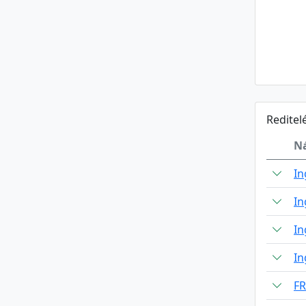
Reditel
N
In
In
In
In
F