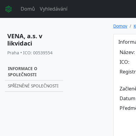
Domů
Vyhledávání
Domov
K
VENA, a.s. v
Informa
likvidaci
Název:
Praha • ICO: 00539554
ICO:
INFORMACE O
Regist
SPOLEČNOSTI
SPŘÍZNĚNÉ SPOLEČNOSTI
Začlen
Datum 
Předmě