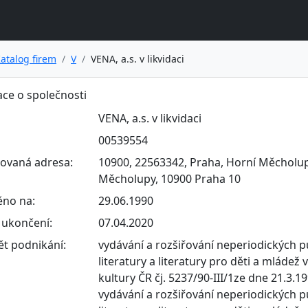
atalog firem
V
VENA, a.s. v likvidaci
ce o společnosti
VENA, a.s. v likvidaci
00539554
rovaná adresa:
10900, 22563342, Praha, Horní Měcholupy
Měcholupy, 10900 Praha 10
ěno na:
29.06.1990
ukončení:
07.04.2020
t podnikání:
vydávání a rozšiřování neperiodických p
literatury a literatury pro děti a mláde
kultury ČR čj. 5237/90-III/1ze dne 21.3.1
vydávání a rozšiřování neperiodických p