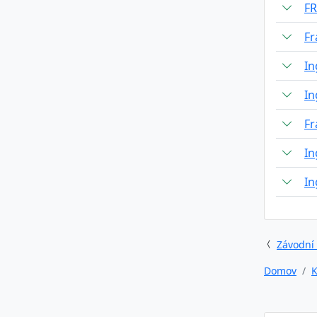
F
Fr
In
In
Fr
In
In
Závodní
Domov
K