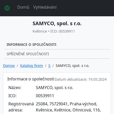
Domů
Vyhledávání
SAMYCO, spol. s r.o.
Květnice • ICO: 00539911
INFORMACE O SPOLEČNOSTI
SPŘÍZNĚNÉ SPOLEČNOSTI
Domov
Katalog firem
S
SAMYCO, spol. s r.o.
Informace o společnosti
Datum aktualizace: 19.05.2024
Název:
SAMYCO, spol. s r.o.
ICO:
00539911
Registrovaná
25084, 75729041, Praha-východ,
adresa:
Květnice, Květnice, Ohnicová, 116,