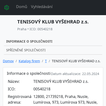
Domů
Vyhledávání
TENISOVÝ KLUB VYŠEHRAD z.s.
Praha • ICO: 00540218
INFORMACE O SPOLEČNOSTI
SPŘÍZNĚNÉ SPOLEČNOSTI
Domov
Katalog firem
T
TENISOVÝ KLUB VYŠEHRAD z.s.
Informace o společnosti
Datum aktualizace: 22.05.2024
Název:
TENISOVÝ KLUB VYŠEHRAD z.s.
ICO:
00540218
Registrovaná
12800, 21739218, Praha, Nusle,
adresa:
Lumírova, 973, Lumírova 973, Nusle,