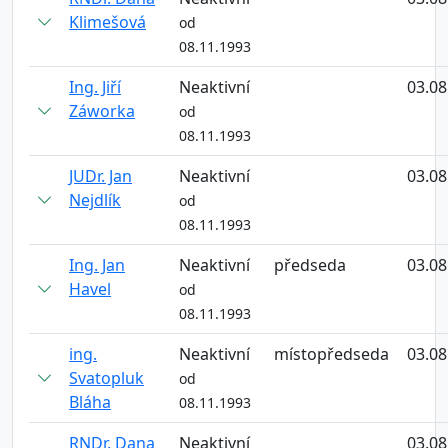
Klimešová
od
08.11.1993
Ing. Jiří
Neaktivní
03.08
Záworka
od
08.11.1993
JUDr. Jan
Neaktivní
03.08
Nejdlík
od
08.11.1993
Ing. Jan
Neaktivní
předseda
03.08
Havel
od
08.11.1993
ing.
Neaktivní
místopředseda
03.08
Svatopluk
od
Bláha
08.11.1993
RNDr. Dana
Neaktivní
03.08