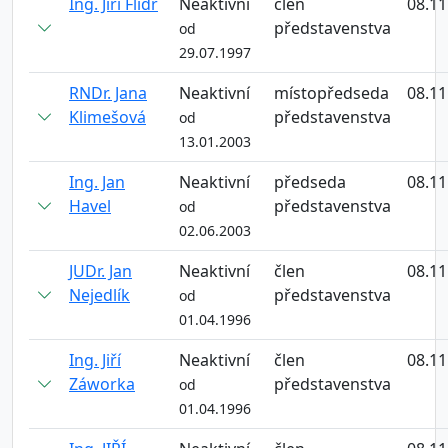
Ing. Jiří Flídr
Neaktivní
člen
08.11
představenstva
od
29.07.1997
RNDr. Jana
Neaktivní
místopředseda
08.11
Klimešová
představenstva
od
13.01.2003
Ing. Jan
Neaktivní
předseda
08.11
Havel
představenstva
od
02.06.2003
JUDr. Jan
Neaktivní
člen
08.11
Nejedlík
představenstva
od
01.04.1996
Ing. Jiří
Neaktivní
člen
08.11
Záworka
představenstva
od
01.04.1996