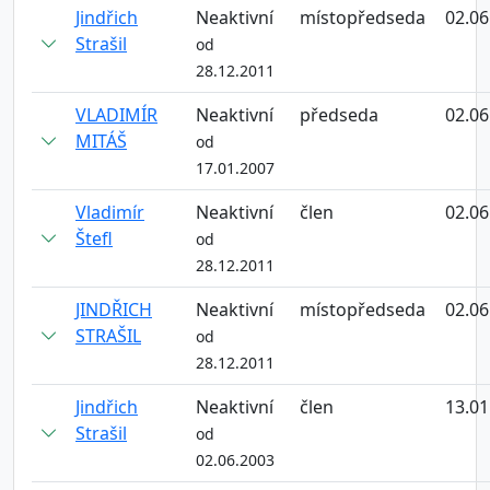
Jindřich
Neaktivní
místopředseda
02.06
Strašil
od
28.12.2011
VLADIMÍR
Neaktivní
předseda
02.06
MITÁŠ
od
17.01.2007
Vladimír
Neaktivní
člen
02.06
Štefl
od
28.12.2011
JINDŘICH
Neaktivní
místopředseda
02.06
STRAŠIL
od
28.12.2011
Jindřich
Neaktivní
člen
13.01
Strašil
od
02.06.2003