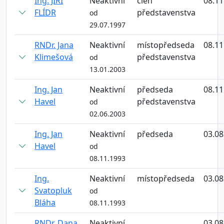
Ing. JIŘÍ
Neaktivní
člen
08.11
FLÍDR
představenstva
od
29.07.1997
RNDr. Jana
Neaktivní
místopředseda
08.11
Klimešová
představenstva
od
13.01.2003
Ing. Jan
Neaktivní
předseda
08.11
Havel
představenstva
od
02.06.2003
Ing. Jan
Neaktivní
předseda
03.08
Havel
od
08.11.1993
Ing.
Neaktivní
místopředseda
03.08
Svatopluk
od
Bláha
08.11.1993
RNDr. Dana
Neaktivní
03.08