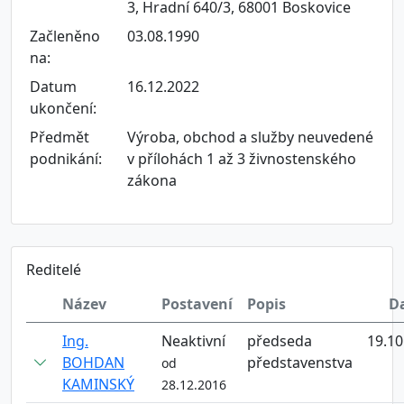
3, Hradní 640/3, 68001 Boskovice
Začleněno
03.08.1990
na:
Datum
16.12.2022
ukončení:
Předmět
Výroba, obchod a služby neuvedené
podnikání:
v přílohách 1 až 3 živnostenského
zákona
Reditelé
Název
Postavení
Popis
D
Ing.
Neaktivní
předseda
19.10
BOHDAN
představenstva
od
KAMINSKÝ
28.12.2016