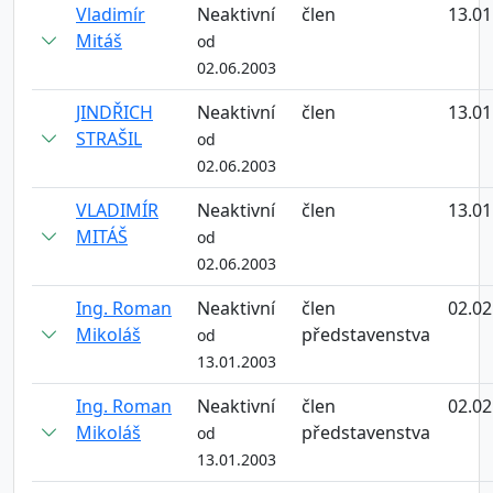
Vladimír
Neaktivní
člen
13.01
Mitáš
od
02.06.2003
JINDŘICH
Neaktivní
člen
13.01
STRAŠIL
od
02.06.2003
VLADIMÍR
Neaktivní
člen
13.01
MITÁŠ
od
02.06.2003
Ing. Roman
Neaktivní
člen
02.02
Mikoláš
představenstva
od
13.01.2003
Ing. Roman
Neaktivní
člen
02.02
Mikoláš
představenstva
od
13.01.2003