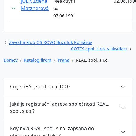
JUDr. Zdena
Neaktivní
02.08.199
Matznerová
od
07.06.1991
Závodní klub OS KOVO Buzuluk Komárov
COTES spol. s r.o. v likvidaci
Domov
Katalog firem
Praha
REAL, spol. s r.o.
Co je REAL, spol. s r.o. ICO?
Jaká je registrační adresa společnosti REAL,
spol. s r.o.?
Kdy byla REAL, spol. s r.o. zapsána do
obchodního rejstříku?