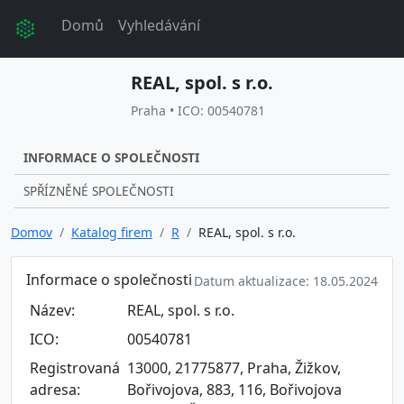
Domů
Vyhledávání
REAL, spol. s r.o.
Praha • ICO: 00540781
INFORMACE O SPOLEČNOSTI
SPŘÍZNĚNÉ SPOLEČNOSTI
Domov
Katalog firem
R
REAL, spol. s r.o.
Informace o společnosti
Datum aktualizace: 18.05.2024
Název:
REAL, spol. s r.o.
ICO:
00540781
Registrovaná
13000, 21775877, Praha, Žižkov,
adresa:
Bořivojova, 883, 116, Bořivojova