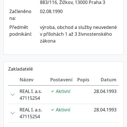
883/116, Žižkov, 13000 Praha 3
Začleněno
02.08.1990
na:
Předmět
výroba, obchod a služby neuvedené
podnikání:
v přílohách 1 až 3 živnostenského
zákona
Zakladatelé
Název
Postavení
Popis
Datum
REAL I. a.s.
Aktivní
28.04.1993
47115254
REAL I. a.s.
Aktivní
28.04.1993
47115254