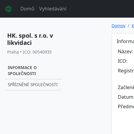
Domů
Vyhledávání
Domov
K
HK. spol. s r.o. v
Informa
likvidaci
Název:
Praha • ICO: 00540935
ICO:
INFORMACE O
Regist
SPOLEČNOSTI
SPŘÍZNĚNÉ SPOLEČNOSTI
Začlen
Datum 
Předmě