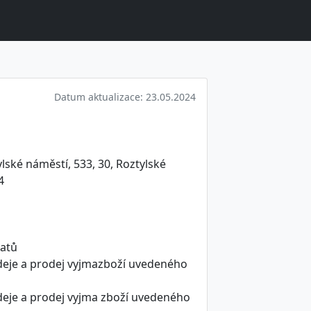
Datum aktualizace: 23.05.2024
lské náměstí, 533, 30, Roztylské
4
matů
deje a prodej vyjmazboží uvedeného
deje a prodej vyjma zboží uvedeného