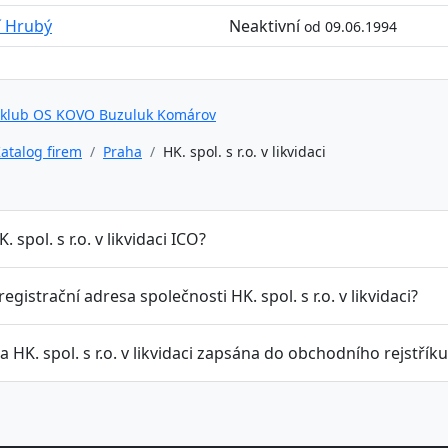
ří Hrubý
Neaktivní
od 09.06.1994
 klub OS KOVO Buzuluk Komárov
atalog firem
Praha
HK. spol. s r.o. v likvidaci
. spol. s r.o. v likvidaci ICO?
 registrační adresa společnosti HK. spol. s r.o. v likvidaci?
a HK. spol. s r.o. v likvidaci zapsána do obchodního rejstříku