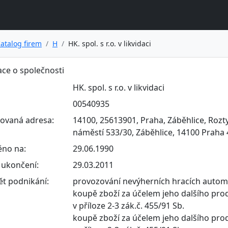
atalog firem
H
HK. spol. s r.o. v likvidaci
ce o společnosti
HK. spol. s r.o. v likvidaci
00540935
rovaná adresa:
14100, 25613901, Praha, Záběhlice, Rozty
náměstí 533/30, Záběhlice, 14100 Praha 
ěno na:
29.06.1990
ukončení:
29.03.2011
t podnikání:
provozování nevýherních hracích auto
koupě zboží za účelem jeho dalšího pro
v příloze 2-3 zák.č. 455/91 Sb.
koupě zboží za účelem jeho dalšího pro