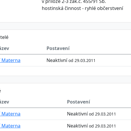
v příloze 2-3 zák.č. 455/91 Sb.
hostinská činnost - ryhlé občerstvení
telé
ázev
Postavení
ří Materna
Neaktivní
od 29.03.2011
é
ázev
Postavení
ří Materna
Neaktivní
od 29.03.2011
ří Materna
Neaktivní
od 29.03.2011