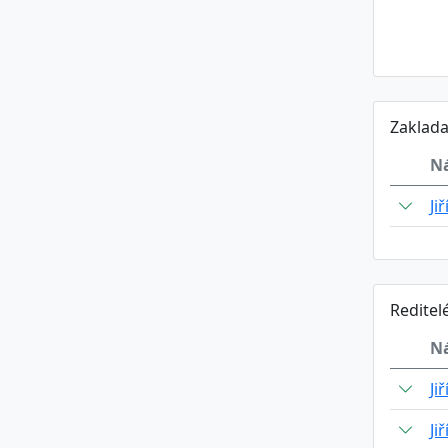
Zaklada
N
Ji
Reditel
N
Ji
Ji