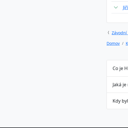
Ji
Závodní
Domov
K
Co je HK
Jaká je
Kdy byl