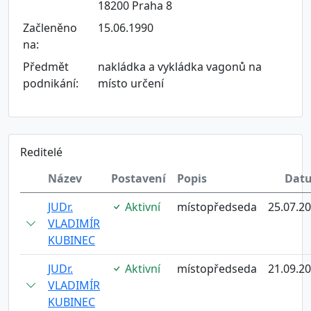
18200 Praha 8
Začleněno
15.06.1990
na:
Předmět
nakládka a vykládka vagonů na
podnikání:
místo určení
Reditelé
Název
Postavení
Popis
Dat
JUDr.
Aktivní
místopředseda
25.07.2
VLADIMÍR
KUBINEC
JUDr.
Aktivní
místopředseda
21.09.2
VLADIMÍR
KUBINEC