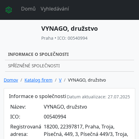
Domů
Vyhledávání
VYNAGO, družstvo
Praha • ICO: 00540994
INFORMACE O SPOLEČNOSTI
SPŘÍZNĚNÉ SPOLEČNOSTI
Domov
Katalog firem
V
VYNAGO, družstvo
Informace o společnosti
Datum aktualizace: 27.07.2025
Název:
VYNAGO, družstvo
ICO:
00540994
Registrovaná
18200, 22397817, Praha, Troja,
adresa:
Písečná, 449, 3, Písečná 449/3, Troja,