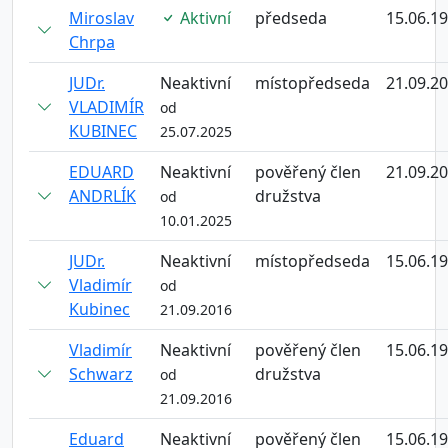
Miroslav
Aktivní
předseda
15.06.1
Chrpa
JUDr.
Neaktivní
místopředseda
21.09.2
VLADIMÍR
od
KUBINEC
25.07.2025
EDUARD
Neaktivní
pověřený člen
21.09.2
ANDRLÍK
družstva
od
10.01.2025
JUDr.
Neaktivní
místopředseda
15.06.1
Vladimír
od
Kubinec
21.09.2016
Vladimír
Neaktivní
pověřený člen
15.06.1
Schwarz
družstva
od
21.09.2016
Eduard
Neaktivní
pověřený člen
15.06.1