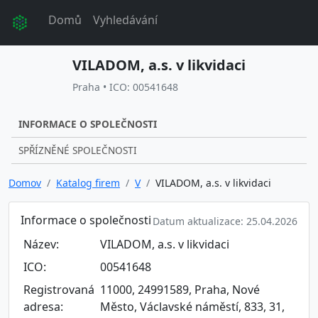
Domů
Vyhledávání
VILADOM, a.s. v likvidaci
Praha • ICO: 00541648
INFORMACE O SPOLEČNOSTI
SPŘÍZNĚNÉ SPOLEČNOSTI
Domov
Katalog firem
V
VILADOM, a.s. v likvidaci
Informace o společnosti
Datum aktualizace: 25.04.2026
Název:
VILADOM, a.s. v likvidaci
ICO:
00541648
Registrovaná
11000, 24991589, Praha, Nové
adresa:
Město, Václavské náměstí, 833, 31,