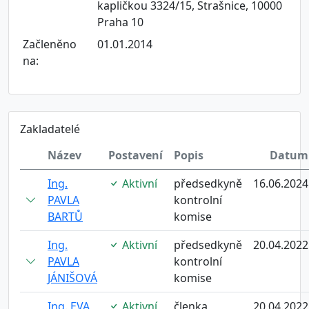
kapličkou 3324/15, Strašnice, 10000
Praha 10
Začleněno
01.01.2014
na:
Zakladatelé
Název
Postavení
Popis
Datum
Ing.
Aktivní
předsedkyně
16.06.2024
PAVLA
kontrolní
BARTŮ
komise
Ing.
Aktivní
předsedkyně
20.04.2022
PAVLA
kontrolní
JÁNIŠOVÁ
komise
Ing. EVA
Aktivní
členka
20.04.2022