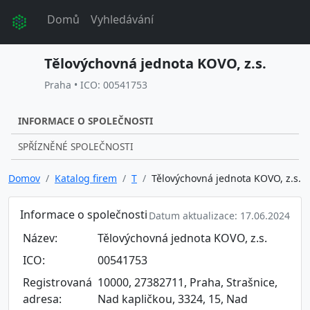
Domů
Vyhledávání
Tělovýchovná jednota KOVO, z.s.
Praha • ICO: 00541753
INFORMACE O SPOLEČNOSTI
SPŘÍZNĚNÉ SPOLEČNOSTI
Domov
Katalog firem
T
Tělovýchovná jednota KOVO, z.s.
Informace o společnosti
Datum aktualizace: 17.06.2024
Název:
Tělovýchovná jednota KOVO, z.s.
ICO:
00541753
Registrovaná
10000, 27382711, Praha, Strašnice,
adresa:
Nad kapličkou, 3324, 15, Nad