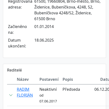
Registrovaná
61500, 19660804, Brno-město, Brno,
adresa:
Židenice, Bubeníčkova, 4248, 52,
Bubeníčkova 4248/52, Židenice,
61500 Brno
Začleněno
01.01.2014
na:
Datum
18.06.2025
ukončení:
Reditelé
Název
Postavení
Popis
Dat
RADIM
Neaktivní
Předseda
06.12.2
FLORIÁN
od
07.06.2017