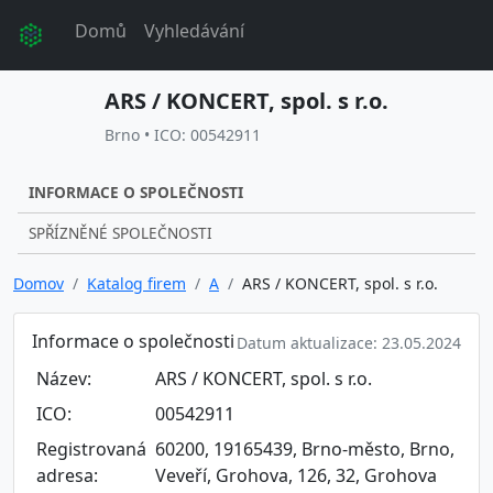
Domů
Vyhledávání
ARS / KONCERT, spol. s r.o.
Brno • ICO: 00542911
INFORMACE O SPOLEČNOSTI
SPŘÍZNĚNÉ SPOLEČNOSTI
Domov
Katalog firem
A
ARS / KONCERT, spol. s r.o.
Informace o společnosti
Datum aktualizace: 23.05.2024
Název:
ARS / KONCERT, spol. s r.o.
ICO:
00542911
Registrovaná
60200, 19165439, Brno-město, Brno,
adresa:
Veveří, Grohova, 126, 32, Grohova