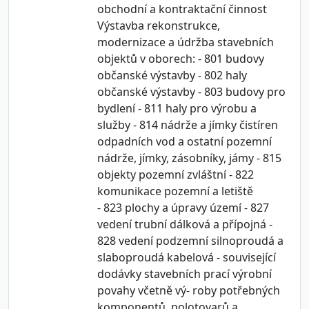
obchodní a kontraktační činnost
Výstavba rekonstrukce,
modernizace a údržba stavebních
objektů v oborech: - 801 budovy
občanské výstavby - 802 haly
občanské výstavby - 803 budovy pro
bydlení - 811 haly pro výrobu a
služby - 814 nádrže a jímky čistíren
odpadních vod a ostatní pozemní
nádrže, jímky, zásobníky, jámy - 815
objekty pozemní zvláštní - 822
komunikace pozemní a letiště
- 823 plochy a úpravy území - 827
vedení trubní dálková a přípojná -
828 vedení podzemní silnoproudá a
slaboproudá kabelová - související
dodávky stavebních prací výrobní
povahy včetně vý- roby potřebných
komponentů, polotovarů a