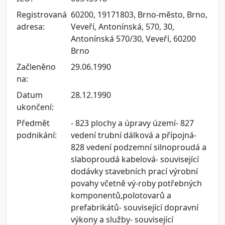
Registrovaná
60200, 19171803, Brno-město, Brno,
adresa:
Veveří, Antonínská, 570, 30,
Antonínská 570/30, Veveří, 60200
Brno
Začleněno
29.06.1990
na:
Datum
28.12.1990
ukončení:
Předmět
- 823 plochy a úpravy území- 827
podnikání:
vedení trubní dálková a přípojná-
828 vedení podzemní silnoproudá a
slaboproudá kabelová- související
dodávky stavebních prací výrobní
povahy včetně vý-roby potřebných
komponentů,polotovarů a
prefabrikátů- související dopravní
výkony a služby- související