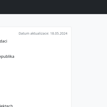
Datum aktualizace: 18.05.2024
idaci
epublika
bjektech