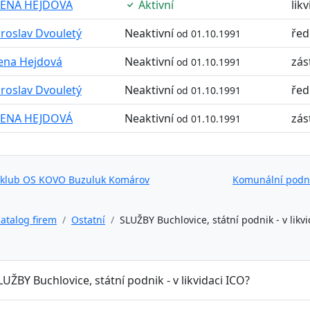
LENA HEJDOVÁ
Aktivní
lik
roslav Dvouletý
Neaktivní
řed
od 01.10.1991
ena Hejdová
Neaktivní
zás
od 01.10.1991
roslav Dvouletý
Neaktivní
řed
od 01.10.1991
LENA HEJDOVÁ
Neaktivní
zás
od 01.10.1991
 klub OS KOVO Buzuluk Komárov
Komunální podni
atalog firem
Ostatní
SLUŽBY Buchlovice, státní podnik - v likvi
LUŽBY Buchlovice, státní podnik - v likvidaci ICO?