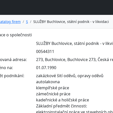
atalog firem
S
SLUŽBY Buchlovice, státní podnik - v likvidaci
ce o společnosti
SLUŽBY Buchlovice, státní podnik - v likv
00544311
rovaná adresa:
273, Buchlovice, Buchlovice 273, Česká r
ěno na:
01.07.1990
t podnikání:
zakázkové šití oděvů, opravy oděvů
autolakovna
klempířské práce
zámečnické práce
kadeřnické a holičské práce
Základní předmět činnosti:
elektroinstalační práce ve stavebních o