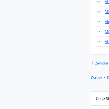
A
Mi
Al
Mi
A
Závodní
Domov
K
Co je S