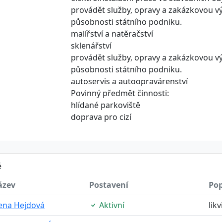
provádět služby, opravy a zakázkovou v
působnosti státního podniku.
malířství a natěračství
sklenářství
provádět služby, opravy a zakázkovou v
působnosti státního podniku.
autoservis a autoopravárenství
Povinný předmět činnosti:
hlídané parkoviště
doprava pro cizí
é
ázev
Postavení
Pop
ena Hejdová
Aktivní
lik