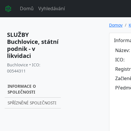
Domů
Vyhledávání
Domov
K
SLUŽBY
Informa
Buchlovice, státní
podnik - v
Název:
likvidaci
ICO:
Buchlovice • ICO:
Regist
00544311
Začlen
INFORMACE O
Předmě
SPOLEČNOSTI
SPŘÍZNĚNÉ SPOLEČNOSTI