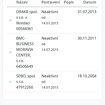
Název
Postavení
Popis
Datum
DRAKR spol.
Neaktivní
31.07.2013
s r.o. v
od
likvidaci
14.07.2015
00544361
BMC-
Neaktivní
30.11.2011
BUSINESS
od
MORAVIA
14.07.2015
CENTER,
s.r.o.
64506649
SEBO, spol.
Neaktivní
18.10.2004
s r.o.
od
47912260
14.07.2015