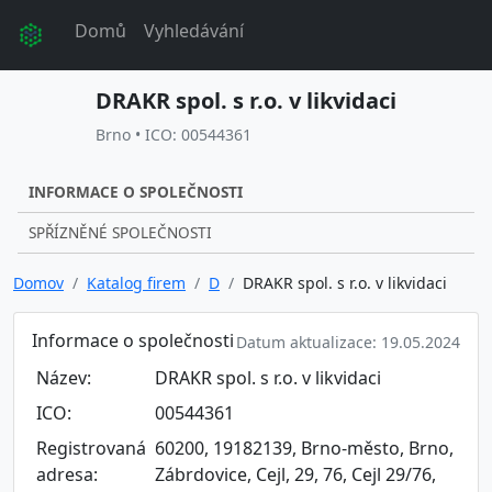
Domů
Vyhledávání
DRAKR spol. s r.o. v likvidaci
Brno • ICO: 00544361
INFORMACE O SPOLEČNOSTI
SPŘÍZNĚNÉ SPOLEČNOSTI
Domov
Katalog firem
D
DRAKR spol. s r.o. v likvidaci
Informace o společnosti
Datum aktualizace: 19.05.2024
Název:
DRAKR spol. s r.o. v likvidaci
ICO:
00544361
Registrovaná
60200, 19182139, Brno-město, Brno,
adresa:
Zábrdovice, Cejl, 29, 76, Cejl 29/76,