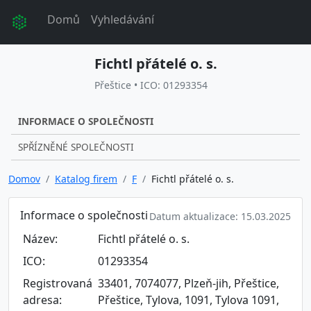
Domů
Vyhledávání
Fichtl přátelé o. s.
Přeštice • ICO: 01293354
INFORMACE O SPOLEČNOSTI
SPŘÍZNĚNÉ SPOLEČNOSTI
Domov
Katalog firem
F
Fichtl přátelé o. s.
Informace o společnosti
Datum aktualizace: 15.03.2025
Název:
Fichtl přátelé o. s.
ICO:
01293354
Registrovaná
33401, 7074077, Plzeň-jih, Přeštice,
adresa:
Přeštice, Tylova, 1091, Tylova 1091,