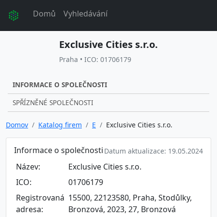
Domů
Vyhledávání
Exclusive Cities s.r.o.
Praha • ICO: 01706179
INFORMACE O SPOLEČNOSTI
SPŘÍZNĚNÉ SPOLEČNOSTI
Domov
Katalog firem
E
Exclusive Cities s.r.o.
Informace o společnosti
Datum aktualizace: 19.05.2024
Název:
Exclusive Cities s.r.o.
ICO:
01706179
Registrovaná
15500, 22123580, Praha, Stodůlky,
adresa:
Bronzová, 2023, 27, Bronzová