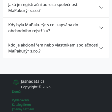
Jaká je registrační adresa společnosti
MaPakurýr s.r.o.?
Kdy byla MaPakurýr s.r.o. zapsána do
obchodního rejstříku?
kdo je akcionářem nebo vlastníkem společnosti
MaPakurýr s.r.o.?
Jasnadata.cz
Copyright © 2026
Domů
Vyhledávání
Katalog firem
Jmenný seznam