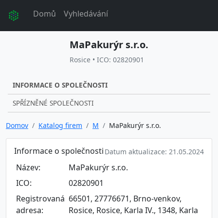
Domů
Vyhledávání
MaPakurýr s.r.o.
Rosice • ICO: 02820901
INFORMACE O SPOLEČNOSTI
SPŘÍZNĚNÉ SPOLEČNOSTI
Domov
Katalog firem
M
MaPakurýr s.r.o.
Informace o společnosti
Datum aktualizace: 21.05.2024
Název:
MaPakurýr s.r.o.
ICO:
02820901
Registrovaná
66501, 27776671, Brno-venkov,
adresa:
Rosice, Rosice, Karla IV., 1348, Karla